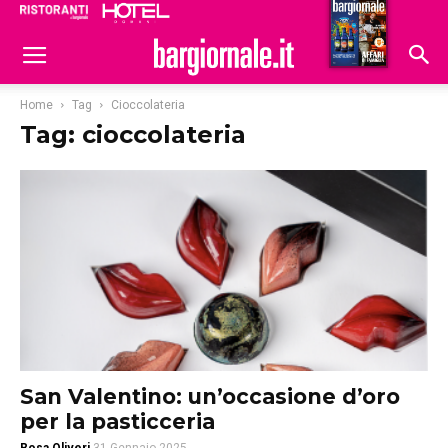
Ristoranti
Hoteldomani
Home
Tag
Cioccolateria
Tag: cioccolateria
San Valentino: un’occasione d’oro
per la pasticceria