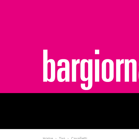
bargiornale
Home
Tag
Cavalletti