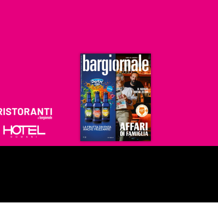
Ristoranti
Hoteldomani