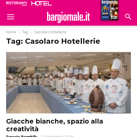
Ristoranti
Hoteldomani
Home
Tag
Casolaro Hotellerie
Tag: Casolaro Hotellerie
Giacche bianche, spazio alla
creatività