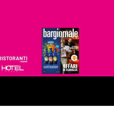
Ristoranti
Hoteldomani