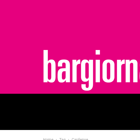
bargiornale
Home
Tag
Cardenxe