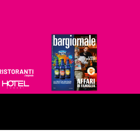
Ristoranti
Hoteldomani