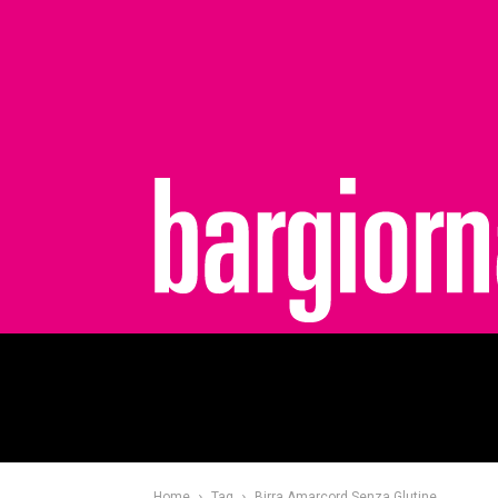
bargiornale
Home
Tag
Birra Amarcord Senza Glutine