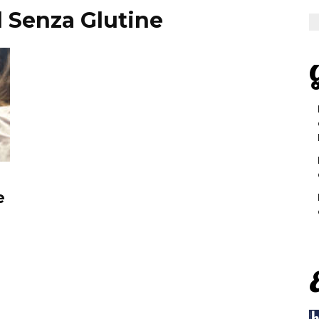
d Senza Glutine
G
e