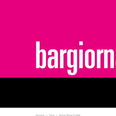
bargiornale
Home
Tag
Bear Paw Café