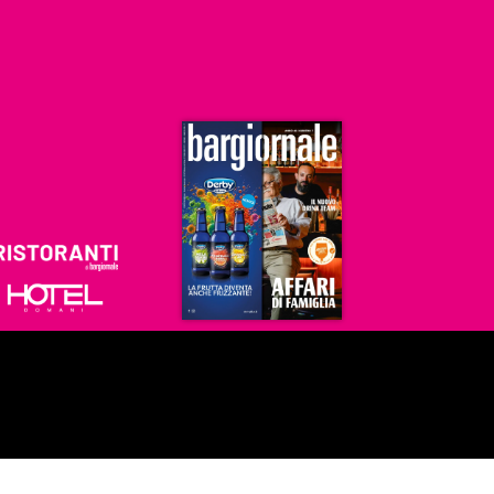
Ristoranti
Hoteldomani