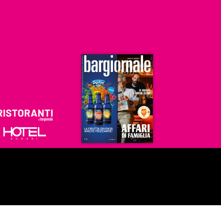
Ristoranti
Hoteldomani