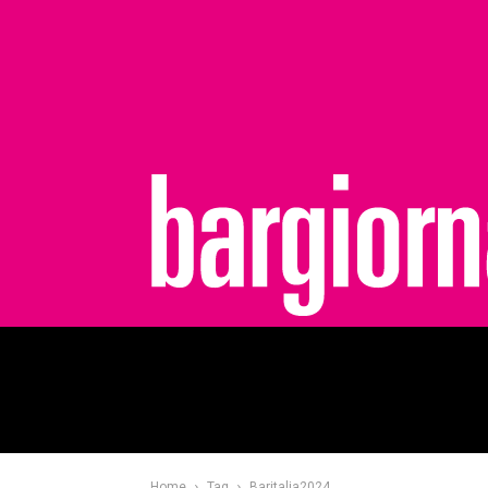
bargiornale
Home
Tag
Baritalia2024