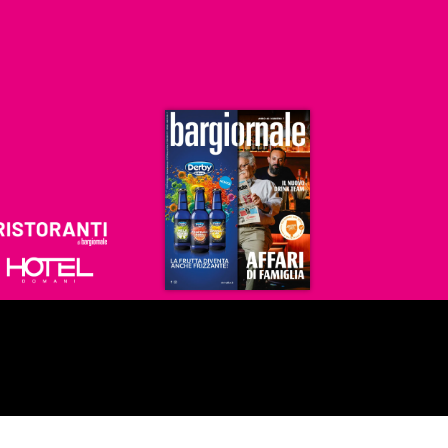
Ristoranti
Hoteldomani