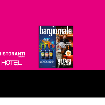
Ristoranti
Hoteldomani