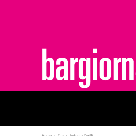
bargiornale
Home
Tag
Antonio Zerilli