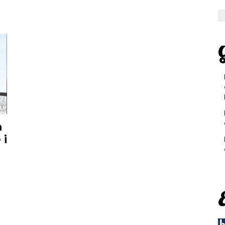
G
a
 i