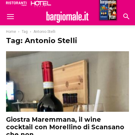
Ristoranti
Hoteldomani
Home
Tag
Antonio Stelli
Tag: Antonio Stelli
Giostra Maremmana, il wine
cocktail con Morellino di Scansano
che non...