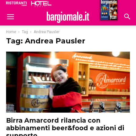
Ristoranti
Hoteldomani
Home
Tag
Andrea Pausler
Tag: Andrea Pausler
Birra Amarcord rilancia con
abbinamenti beer&food e azioni di
supporto