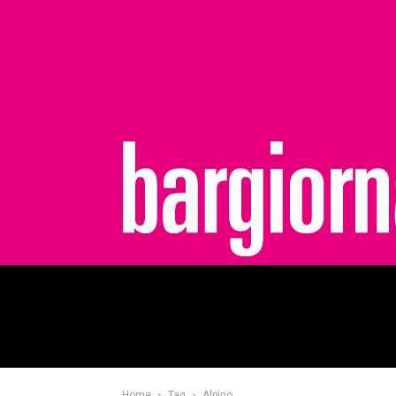
bargiornale
Home
Tag
Alpino