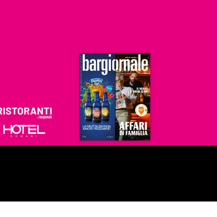
Ristoranti
Hoteldomani