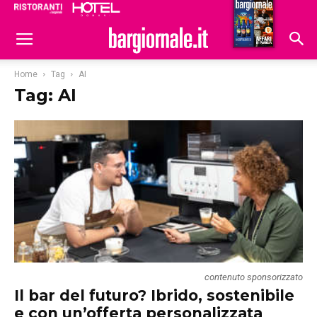
Ristoranti
Hoteldomani
Home
Tag
AI
Tag: AI
contenuto sponsorizzato
Il bar del futuro? Ibrido, sostenibile
e con un’offerta personalizzata