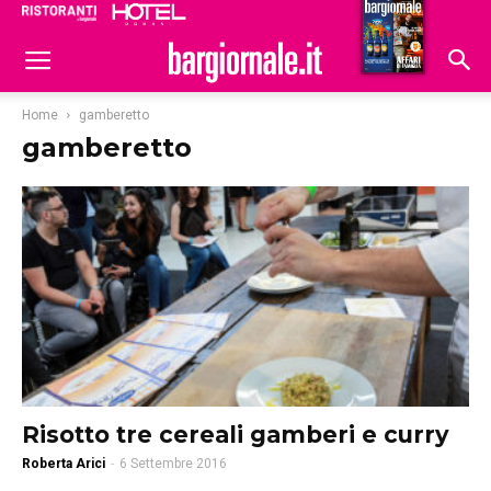
Ristoranti
Hoteldomani
Home
gamberetto
gamberetto
Risotto tre cereali gamberi e curry
Roberta Arici
-
6 Settembre 2016