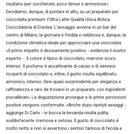
risultano iper zuccherate, poco dense e armoniose».
Decidiamo, dunque, di puntare in alto, su un preparato per
cioccolata premium: l’Ultra Latte Qualità Unica Antica
Cioccolateria di Eraclea. L’assaggio avviene in un bar del
centro di Milano, la giornata è fredda e nebbiosa e, dunque, la
condizione climatica ideale per approcciare una cioccolata.
«Il primo impatto è decisamente positivo - evidenzia il nostro
esperto -. Il colore è tipico di cioccolato, marrone scuro
intenso. Il profumo è accattivante di cacao e di viennesi
ricoperti di cioccolato e, infine, il gusto risulta equilibrato,
armonico, intenso. Direi quasi sorprendente per eleganza e
raffinatezza e raro da trovarsi in un preparato con ingredienti
precalibrati». La degustazione prosegue e le prime percezioni
positive vengono confermate. «Anche dopo ripetuti assaggi -
aggiunge Di Carlo - in bocca la bevanda risulta pulita,
soddisfacente cremosa e setosa. Il gusto di cioccolato è
molto netto e non si avvertono i sentori farinosi di fecola e