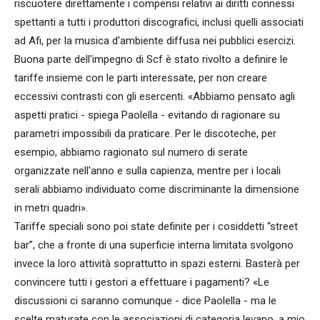
riscuotere direttamente i compensi relativi ai diritti connessi
spettanti a tutti i produttori discografici, inclusi quelli associati
ad Afi, per la musica d'ambiente diffusa nei pubblici esercizi.
Buona parte dell'impegno di Scf è stato rivolto a definire le
tariffe insieme con le parti interessate, per non creare
eccessivi contrasti con gli esercenti. «Abbiamo pensato agli
aspetti pratici - spiega Paolella - evitando di ragionare su
parametri impossibili da praticare. Per le discoteche, per
esempio, abbiamo ragionato sul numero di serate
organizzate nell'anno e sulla capienza, mentre per i locali
serali abbiamo individuato come discriminante la dimensione
in metri quadri».
Tariffe speciali sono poi state definite per i cosiddetti “street
bar”, che a fronte di una superficie interna limitata svolgono
invece la loro attività soprattutto in spazi esterni. Basterà per
convincere tutti i gestori a effettuare i pagamenti? «Le
discussioni ci saranno comunque - dice Paolella - ma le
scelte maturate con le associazioni di categoria levano, a mio