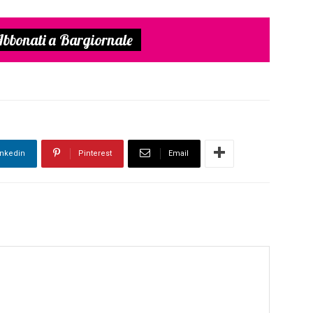
bbonati a Bargiornale
inkedin
Pinterest
Email