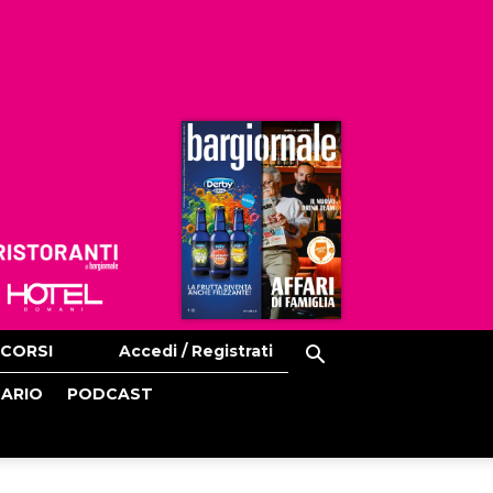
Ristoranti
Hoteldomani
CORSI
Accedi / Registrati
CARIO
PODCAST