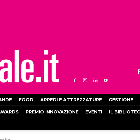
ANDE
FOOD
ARREDI E ATTREZZATURE
GESTIONE
AWARDS
PREMIO INNOVAZIONE
EVENTI
IL BIBLIOTE
ei bar