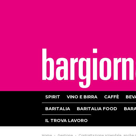
bargiornale
SPIRIT
VINO E BIRRA
CAFFÈ
BEV
BARITALIA
BARITALIA FOOD
BAR
IL TROVA LAVORO
Home
Gestione
Contrattazione aziendale, anche n