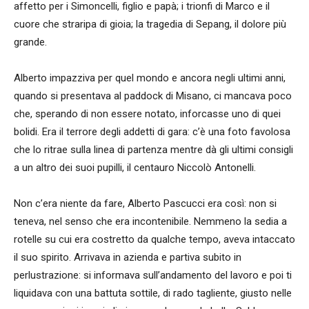
affetto per i Simoncelli, figlio e papà; i trionfi di Marco e il
cuore che straripa di gioia; la tragedia di Sepang, il dolore più
grande.
Alberto impazziva per quel mondo e ancora negli ultimi anni,
quando si presentava al paddock di Misano, ci mancava poco
che, sperando di non essere notato, inforcasse uno di quei
bolidi. Era il terrore degli addetti di gara: c’è una foto favolosa
che lo ritrae sulla linea di partenza mentre dà gli ultimi consigli
a un altro dei suoi pupilli, il centauro Niccolò Antonelli.
Non c’era niente da fare, Alberto Pascucci era così: non si
teneva, nel senso che era incontenibile. Nemmeno la sedia a
rotelle su cui era costretto da qualche tempo, aveva intaccato
il suo spirito. Arrivava in azienda e partiva subito in
perlustrazione: si informava sull’andamento del lavoro e poi ti
liquidava con una battuta sottile, di rado tagliente, giusto nelle