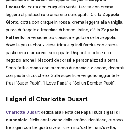
Leonardo
, cotta con craquelin verde, farcita con crema
leggera al pistacchio e amarene sciroppate. C'è la
Zeppola
Giotto
, cotta con craquelin rossa, crema leggera alla vaniglia,
purea di fragole e fragoline di bosco. Infine, c'è la
Zeppola
Raffaello
: la versione più classica e golosa della zeppola,
dove la pasta choux viene fritta e quindi farcita con crema
pasticcera e amarene sciroppate. Disponibili online e in
negozio anche i
biscotti decorati
e personalizzati a tema.
Sono fatti a mano con cremosa di nocciole e cacao, decorati
con pasta di zucchero. Sulla superficie vengono aggiunte le
frasi “Super Papà”, “I Love Papà” e “Sei un Bomber Papà”.
I sigari di Charlotte Dusart
Charlotte Dusart
dedica alla Festa del Papà i suoi
sigari di
cioccolato
. Nella confezione dalla grafica identitaria, ci sono
tre sigari con tre gusti diversi: cremino/caffè, rum/uvetta,