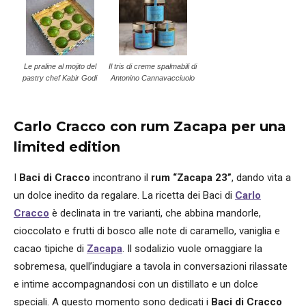
Le praline al mojito del
Il tris di creme spalmabili di
pastry chef Kabir Godi
Antonino Cannavacciuolo
Carlo Cracco con rum Zacapa per una
limited edition
I
Baci di Cracco
incontrano il
rum “Zacapa 23”
, dando vita a
un dolce inedito da regalare. La ricetta dei Baci di
Carlo
Cracco
è declinata in tre varianti, che abbina mandorle,
cioccolato e frutti di bosco alle note di caramello, vaniglia e
cacao tipiche di
Zacapa
. Il sodalizio vuole omaggiare la
sobremesa, quell’indugiare a tavola in conversazioni rilassate
e intime accompagnandosi con un distillato e un dolce
speciali. A questo momento sono dedicati i
Baci di Cracco