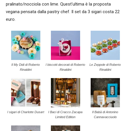
pralinato/nocciola con lime. Quest'ultima è la proposta
vegana pensata dalla pastry chef. Il set da 3 sigari costa 22
euro.
Il My Didi di Roberto
I biscotti decorati di Roberto
Le Zeppole di Roberto
Rinaldini
Rinaldini
Rinaldini
I sigari di Charlotte Dusart
I Baci di Cracco Zacapa
Il Babà di Antonino
Limited Edition
Cannavacciuolo