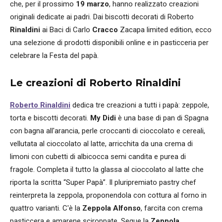
che, per il prossimo
19 marzo
, hanno realizzato creazioni
originali dedicate ai padri. Dai biscotti decorati di Roberto
Rinaldini
ai Baci di Carlo
Cracco
Zacapa limited edition, ecco
una selezione di prodotti disponibili online e in pasticceria per
celebrare la Festa del papà.
Le creazioni di Roberto Rinaldini
Roberto Rinaldini
dedica tre creazioni a tutti i papà: zeppole,
torta e biscotti decorati.
My Didi
è una base di pan di Spagna
con bagna all'arancia, perle croccanti di cioccolato e cereali,
vellutata al cioccolato al latte, arricchita da una crema di
limoni con cubetti di albicocca semi candita e purea di
fragole. Completa il tutto la glassa al cioccolato al latte che
riporta la scritta “Super Papà”. Il pluripremiato pastry chef
reinterpreta la zeppola, proponendola con cottura al forno in
quattro varianti. C'è la
Zeppola Alfonso
, farcita con crema
pasticcera e amarene sciroppate. Segue la
Zeppola