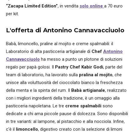
“Zacapa Limited Edition”
, in vendita
solo online
a 70 euro
per kit.
L'offerta di Antonino Cannavacciuolo
Babà, limoncello, praline al mojito e creme spalmabili: il
Laboratorio di alta pasticceria artigianale di
Chef
Antonino
Cannavacciuolo
ha messo a punto un plotone di soluzioni
regalo per papà golosi. Il
Pastry Chef Kabir Godi
, parte del
team di laboratorio, ha lavorato sulla
pralina al mojito
, che
unisce alla voluttuosità del cioccolato bianco la freschezza
della menta e la spinta del rum. Il
Babà artigianale
, realizzato
con i migliori ingredienti della tradizione, è un omaggio alla
pasticceria napoletana. Le tre
creme spalmabili
sono
dedicate a chi ama piccole pause di dolcezza. Sono disponibili
in tre varianti: al lampone, al pistacchio e alla nocciola. Infine,
c'è il
limoncello
, digestivo creato con la selezione di limoni