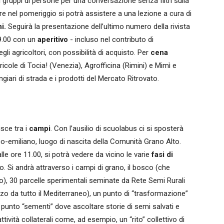
 gruppi di persone per una conversazione senza filtri sulla
e nel pomeriggio si potrà assistere a una lezione a cura di
hi.
Seguirà la presentazione dell’ultimo numero della rivista
19.00 con un
aperitivo
- incluso nel contributo di
gli agricoltori, con possibilità di acquisto. Per
cena
cole di Tocia! (Venezia), Agrofficina (Rimini) e Mimì e
iari di strada e i prodotti del Mercato Ritrovato.
isce tra i
campi
. Con l’ausilio di scuolabus ci si sposterà
co-emiliano, luogo di nascita della Comunità Grano Alto.
alle ore 11.00, si potrà vedere da vicino le varie
fasi di
. Si andrà attraverso i campi di grano, il bosco (che
o), 30 parcelle sperimentali seminate da Rete Semi Rurali
zo da tutto il Mediterraneo), un punto di “trasformazione”
un punto “sementi” dove ascoltare storie di semi salvati e
ttività collaterali come, ad esempio, un “rito” collettivo di