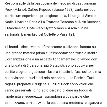
Responsabile della pasticceria
del negozio di gastronomia
Peck (Milano), Galileo Reposo (classe 1978) vanta n
el suo
curriculum esperienze prestigiose: Joia, Il Luogo
di Aimo e
Nadia,
Hotel de Paris
e La Trattoria Toscana di Alain Ducasse,
il Marchesino, Hotel Park Hyatt Milano e Asola cucina
sartoriale. È membro del Collettivo Pass 121.
«Il brand - dice - vanta un’importante tradizione, basata su
una grande materia prima e un’impostazione forte e stabile.
L’organizzazione è un aspetto fondamentale: io lavoro con
una brigata di 6 persone, più 5 stagisti; sono suddivisi per
partite e ognuno gestisce il lavoro in tutte le fasi, sotto la mia
supervisione e quella del mio secondo Luca Daniele. Tutti
ragazzi preparati e diligenti. Quelli di Peck sono valori che
vanno preservati. Io ho solo cercato di dare un tocco di
modernità e leggerezza. Ispirandomi a due parole che
sintetizzano, a mio avviso, la pasticceria moderna: eleganza e