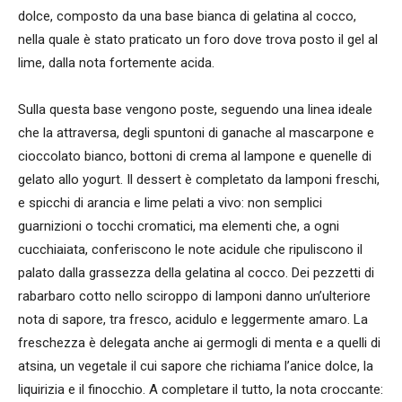
dolce, composto da una base bianca di gelatina al cocco,
nella quale è stato praticato un foro dove trova posto il gel al
lime, dalla nota fortemente acida.
Sulla questa base vengono poste, seguendo una linea ideale
che la attraversa, degli spuntoni di ganache al mascarpone e
cioccolato bianco, bottoni di crema al lampone e quenelle di
gelato allo yogurt. Il dessert è completato da lamponi freschi,
e spicchi di arancia e lime pelati a vivo: non semplici
guarnizioni o tocchi cromatici, ma elementi che, a ogni
cucchiaiata, conferiscono le note acidule che ripuliscono il
palato dalla grassezza della gelatina al cocco. Dei pezzetti di
rabarbaro cotto nello sciroppo di lamponi danno un’ulteriore
nota di sapore, tra fresco, acidulo e leggermente amaro.
La
freschezza è delegata anche ai germogli di menta e a quelli di
atsina, un vegetale il cui sapore che richiama l’anice dolce, la
liquirizia e il finocchio. A completare il tutto, la nota croccante: