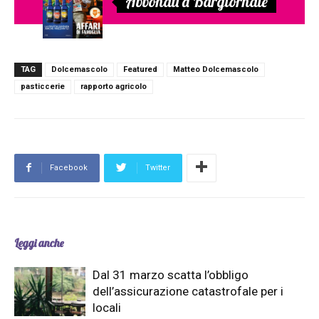
Abbonati a Bargiornale
TAG
Dolcemascolo
Featured
Matteo Dolcemascolo
pasticcerie
rapporto agricolo
Facebook
Twitter
Leggi anche
Dal 31 marzo scatta l’obbligo
dell’assicurazione catastrofale per i
locali