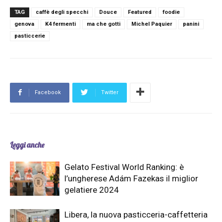
TAG
caffè degli specchi
Douce
Featured
foodie
genova
K4 fermenti
ma che gotti
Michel Paquier
panini
pasticcerie
Facebook
Twitter
Leggi anche
Gelato Festival World Ranking: è
l’ungherese Adám Fazekas il miglior
gelatiere 2024
Libera, la nuova pasticceria-caffetteria