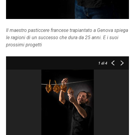
Il maestro pasticcere francese trapiantato a Genova spiega
le ragioni di un successo che dura da 25 anni. E i suoi
prossimi progetti
1
di 4