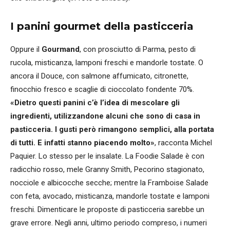
I panini gourmet della pasticceria
Oppure il
Gourmand
, con prosciutto di Parma, pesto di
rucola, misticanza, lamponi freschi e mandorle tostate. O
ancora il Douce, con salmone affumicato, citronette,
finocchio fresco e scaglie di cioccolato fondente 70%.
«Dietro questi panini c’è l’idea di mescolare gli
ingredienti, utilizzandone alcuni che sono di casa in
pasticceria. I gusti però rimangono semplici, alla portata
di tutti. E infatti stanno piacendo molto»
, racconta Michel
Paquier. Lo stesso per le insalate. La Foodie Salade è con
radicchio rosso, mele Granny Smith, Pecorino stagionato,
nocciole e albicocche secche; mentre la Framboise Salade
con feta, avocado, misticanza, mandorle tostate e lamponi
freschi. Dimenticare le proposte di pasticceria sarebbe un
grave errore. Negli anni, ultimo periodo compreso, i numeri