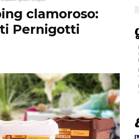
ing clamoroso:
ati Pernigotti
G