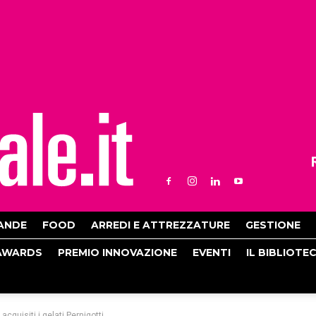
ANDE
FOOD
ARREDI E ATTREZZATURE
GESTIONE
AWARDS
PREMIO INNOVAZIONE
EVENTI
IL BIBLIOTE
cquisiti i gelati Pernigotti