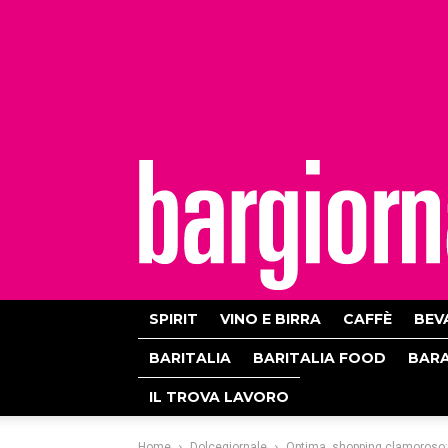
bargiornale
SPIRIT
VINO E BIRRA
CAFFÈ
BEV
BARITALIA
BARITALIA FOOD
BAR
IL TROVA LAVORO
Home
Dolcegiornale
Optima, shopping clamoroso: a