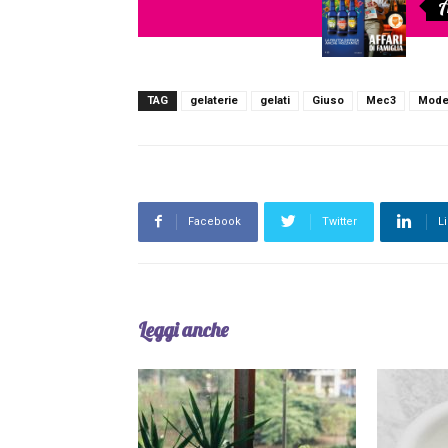
A
TAG
gelaterie
gelati
Giuso
Mec3
Mode
Facebook
Twitter
L
Leggi anche