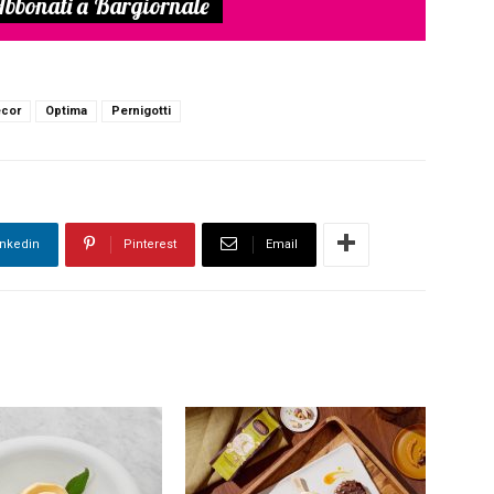
bbonati a Bargiornale
cor
Optima
Pernigotti
inkedin
Pinterest
Email