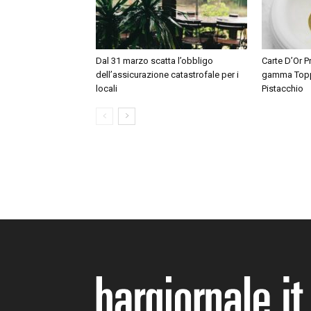
Dal 31 marzo scatta l’obbligo
Carte D’Or P
dell’assicurazione catastrofale per i
gamma Toppi
locali
Pistacchio