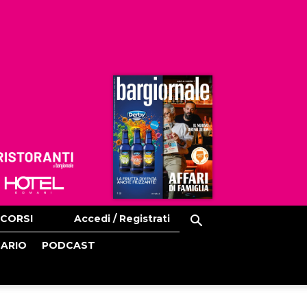
Ristoranti
Hoteldomani
CORSI
Accedi / Registrati
CARIO
PODCAST