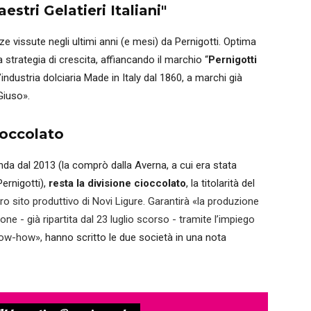
estri Gelatieri Italiani"
ezze vissute negli ultimi anni (e mesi) da Pernigotti. Optima
 strategia di crescita, affiancando il marchio “
Pernigotti
’industria dolciaria Made in Italy dal 1860, a marchi già
Giuso».
cioccolato
ienda dal 2013 (la comprò dalla Averna, a cui era stata
Pernigotti),
resta la divisione cioccolato
, la titolarità del
tero sito produttivo di Novi Ligure. Garantirà «la produzione
rone - già ripartita dal 23 luglio scorso - tramite l’impiego
know-how»,
hanno scritto le due società in una nota