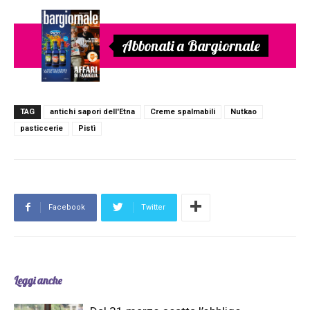
Abbonati a Bargiornale
TAG
antichi sapori dell'Etna
Creme spalmabili
Nutkao
pasticcerie
Pistì
Facebook
Twitter
Leggi anche