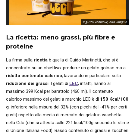
Il gusto Vanillove, alla vaniglia
La ricetta: meno grassi, più fibre e
proteine
La firma sulla
ricetta
è quella di Guido Martinetti, che si è
concentrato su un obiettivo: produrre un gelato goloso ma a
ridotto contenuto calorico
, lavorando in particolare sulla
riduzione dei grassi
. I gelati di
LEC
, infatti, hanno al
massimo 399 Kcal per barattolo (460 ml). Il contenuto
calorico massimo dei gelati a marchio LEC è di
150 Kcal/100
g
, inferiore nella misura del 32% (con picchi del -41% per certi
gusti) rispetto alla media di mercato dei gelati in vaschetta
nella Gdo (che si attesta sulle 221 kcal/100g secondo le stime
di Unione Italiana Food). Basso contenuto di grassi e zuccheri