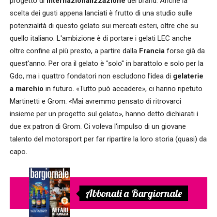
progetto di
internazionalizzazione
del brand. Anche la
scelta dei gusti appena lanciati è frutto di una studio sulle
potenzialità di questo gelato sui mercati esteri, oltre che su
quello italiano. L'ambizione è di portare i gelati LEC anche
oltre confine al più presto, a partire dalla
Francia
forse già da
quest'anno. Per ora il gelato è "solo" in barattolo e solo per la
Gdo, ma i quattro fondatori non escludono l'idea di
gelaterie
a marchio
in futuro. «Tutto può accadere», ci hanno ripetuto
Martinetti e Grom. «Mai avremmo pensato di ritrovarci
insieme per un progetto sul gelato», hanno detto dichiarati i
due ex patron di Grom. Ci voleva l'impulso di un giovane
talento del motorsport per far ripartire la loro storia (quasi) da
capo.
Abbonati a Bargiornale