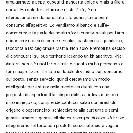
amalgamato a pepe, cubetti di pancetta dolce e mais a filiera
corta. «Ha solo tre settimane di shelf life, è un
interessante mix dolce-salato e lo consigliamo per il
consumo all’aperitivo. Lo vendiamo al banco e sull’e-
commerce e fa parte dei nostri sforzi creativi salati per farci
conoscere non solo come semplice pasticceria e panificio»,
racconta a Dolcegiornale Mattia. Non solo: Premoli ha deciso
di distinguersi sul suo territorio ideando un kit aperitivo. «Nei
dintorni non c’è un’offerta simile e questo mi ha permesso di
farmi apprezzare. Il mio è un locale di vendita con consumo
sul posto, senza servizio, quindi cercavamo un modo
intelligente per entrare nella mente dei clienti con una
proposta di asporto». Il kit, disponibile su ordinazione con
ritiro in negozio, comprende cantucci salati con arachidi,
origano e peperoncino, schiacciatine alla curcuma e semi,
grissini umami e grissini all’olio extravergine di oliva. «A breve
integreremo l’offerta con prodotti senza lattosio e vegani,