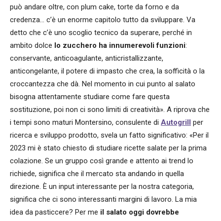
può andare oltre, con plum cake, torte da forno e da
credenza… c’è un enorme capitolo tutto da sviluppare. Va
detto che c’è uno scoglio tecnico da superare, perché in
ambito dolce
lo zucchero ha innumerevoli funzioni
:
conservante, anticoagulante, anticristallizzante,
anticongelante, il potere di impasto che crea, la sofficità o la
croccantezza che dà. Nel momento in cui punto al salato
bisogna attentamente studiare come fare questa
sostituzione, poi non ci sono limiti di creatività». A riprova che
i tempi sono maturi Montersino, consulente di
Autogrill
per
ricerca e sviluppo prodotto, svela un fatto significativo: «Per il
2023 mi è stato chiesto di studiare ricette salate per la prima
colazione. Se un gruppo così grande e attento ai trend lo
richiede, significa che il mercato sta andando in quella
direzione. È un input interessante per la nostra categoria,
significa che ci sono interessanti margini di lavoro. La mia
idea da pasticcere? Per me
il salato oggi dovrebbe