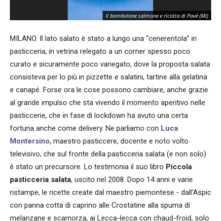
Il bombolone salmone e ricotta di Pavé (Mi)
MILANO. Il lato salato è stato a lungo una “cenerentola” in
pasticceria, in vetrina relegato a un corner spesso poco
curato e sicuramente poco variegato, dove la proposta salata
consisteva per lo più in pizzette e salatini, tartine alla gelatina
e canapé. Forse ora le cose possono cambiare, anche grazie
al grande impulso che sta vivendo il momento aperitivo nelle
pasticcerie, che in fase di lockdown ha avuto una certa
fortuna anche come delivery. Ne parliamo con
Luca
Montersino
, maestro pasticcere, docente e noto volto
televisivo, che sul fronte della pasticceria salata (e non solo)
è stato un precursore. Lo testimonia il suo libro
Piccola
pasticceria salata
, uscito nel 2008. Dopo 14 anni e varie
ristampe, le ricette create dal maestro piemontese - dall’Aspic
con panna cotta di caprino alle Crostatine alla spuma di
melanzane e scamorza, ai Lecca-lecca con chaud-froid, solo