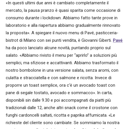
«In questi ultimi due anni è cambiato completamente il
mercato, la pausa pranzo è quasi sparita come occasione di
consumo durante i lockdown. Abbiamo fatto tante prove in
laboratorio e alla riapertura abbiamo gradualmente rinnovato
la proposta». A spiegare il nuovo menu di Pavé, pasticceria-
bistrot di Milano con sei punti vendita, è Giovanni Giberti.
Pavé
ha da poco lanciato alcune novità, puntando proprio sul
salato. «Abbiamo rivisto il menu per “aprirlo” a soluzioni più
semplici, ma sfiziose e accattivanti. Abbiamo trasformato il
nostro bombolone in una versione salata, senza aromi, con
culatta e stracciatella e con salmone e ricotta. Invece di
proporre un toast semplice, ora c’è un avocado toast con
pane di segale tostato, avocado e sommacco». In carta,
disponibili sin dalle 9.30 e poi accompagnati da piatti più
tradizionali dalle 12, anche altri snack come il crostone con
funghi cardoncelli saltati, ricotta e paprika affumicata. «Le
richieste del cliente sono cambiate. Se sommiamo la nostra