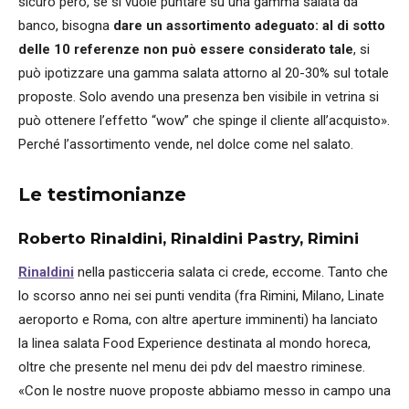
sicuro però, se si vuole puntare su una gamma salata da
banco, bisogna
dare un assortimento adeguato: al di sotto
delle 10 referenze non può essere considerato tale
, si
può ipotizzare una gamma salata attorno al 20-30% sul totale
proposte. Solo avendo una presenza ben visibile in vetrina si
può ottenere l’effetto “wow” che spinge il cliente all’acquisto».
Perché l’assortimento vende, nel dolce come nel salato.
Le testimonianze
Roberto Rinaldini, Rinaldini Pastry, Rimini
Rinaldini
nella pasticceria salata ci crede, eccome. Tanto che
lo scorso anno nei sei punti vendita (fra Rimini, Milano, Linate
aeroporto e Roma, con altre aperture imminenti) ha lanciato
la linea salata Food Experience destinata al mondo horeca,
oltre che presente nel menu dei pdv del maestro riminese.
«Con le nostre nuove proposte abbiamo messo in campo una