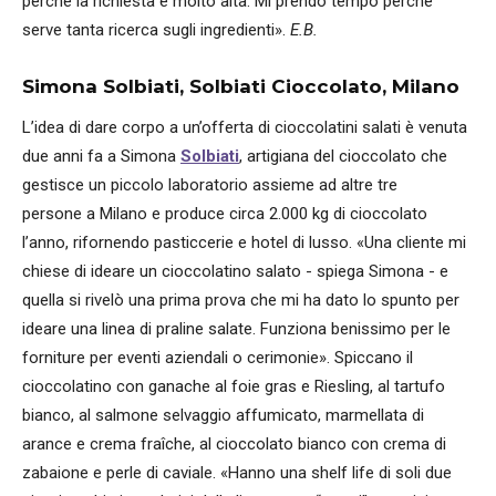
perché la richiesta è molto alta. Mi prendo tempo perché
serve tanta ricerca sugli ingredienti».
E.B.
Simona Solbiati, Solbiati Cioccolato, Milano
L’idea di dare corpo a un’offerta di cioccolatini salati è venuta
due anni fa a Simona
Solbiati
, artigiana del cioccolato che
gestisce un piccolo laboratorio assieme ad altre tre
persone a Milano e produce circa 2.000 kg di cioccolato
l’anno, rifornendo pasticcerie e hotel di lusso. «Una cliente mi
chiese di ideare un cioccolatino salato - spiega Simona - e
quella si rivelò una prima prova che mi ha dato lo spunto per
ideare una linea di praline salate. Funziona benissimo per le
forniture per eventi aziendali o cerimonie». Spiccano il
cioccolatino con ganache al foie gras e Riesling, al tartufo
bianco, al salmone selvaggio affumicato, marmellata di
arance e crema fraîche, al cioccolato bianco con crema di
zabaione e perle di caviale. «Hanno una shelf life di soli due