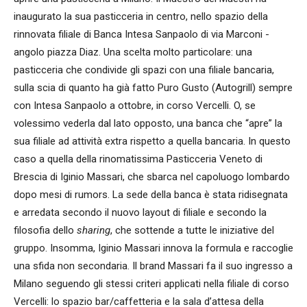
inaugurato la sua pasticceria in centro, nello spazio della
rinnovata filiale di Banca Intesa Sanpaolo di via Marconi -
angolo piazza Diaz. Una scelta molto particolare: una
pasticceria che condivide gli spazi con una filiale bancaria,
sulla scia di quanto ha già fatto Puro Gusto (Autogrill) sempre
con Intesa Sanpaolo a ottobre, in corso Vercelli. O, se
volessimo vederla dal lato opposto, una banca che “apre” la
sua filiale ad attività extra rispetto a quella bancaria. In questo
caso a quella della rinomatissima Pasticceria Veneto di
Brescia di Iginio Massari, che sbarca nel capoluogo lombardo
dopo mesi di rumors. La sede della banca è stata ridisegnata
e arredata secondo il nuovo layout di filiale e secondo la
filosofia dello
sharing
, che sottende a tutte le iniziative del
gruppo. Insomma, Iginio Massari innova la formula e raccoglie
una sfida non secondaria. Il brand Massari fa il suo ingresso a
Milano seguendo gli stessi criteri applicati nella filiale di corso
Vercelli: lo spazio bar/caffetteria e la sala d’attesa della