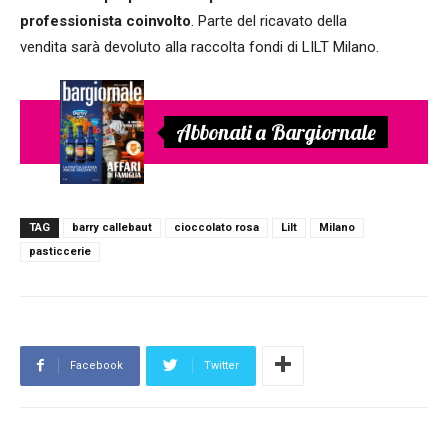
professionista coinvolto
. Parte del ricavato della
vendita sarà devoluto alla raccolta fondi di LILT Milano.
Abbonati a Bargiornale
TAG
barry callebaut
cioccolato rosa
Lilt
Milano
pasticcerie
Facebook
Twitter