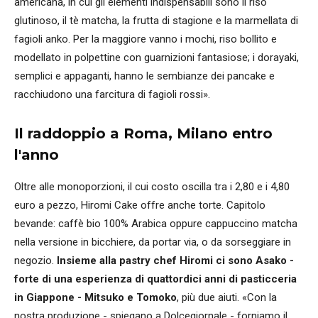
americana, in cui gli elementi indispensabili sono il riso
glutinoso, il tè matcha, la frutta di stagione e la marmellata di
fagioli anko. Per la maggiore vanno i mochi, riso bollito e
modellato in polpettine con guarnizioni fantasiose; i dorayaki,
semplici e appaganti, hanno le sembianze dei pancake e
racchiudono una farcitura di fagioli rossi».
Il raddoppio a Roma, Milano entro
l'anno
Oltre alle monoporzioni, il cui costo oscilla tra i 2,80 e i 4,80
euro a pezzo, Hiromi Cake offre anche torte. Capitolo
bevande: caffè bio 100% Arabica oppure cappuccino matcha
nella versione in bicchiere, da portar via, o da sorseggiare in
negozio.
Insieme alla pastry chef Hiromi ci sono Asako -
forte di una esperienza di quattordici anni di pasticceria
in Giappone - Mitsuko e Tomoko
, più due aiuti. «Con la
nostra produzione - spiegano a Dolcegiornale - forniamo il