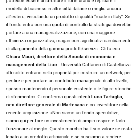
potrebbe essere di sfruttare il forte brand e replicare il
modello di business in altre città italiane o meglio ancora
all’estero, veicolando un prodotto di qualità “made in Italy”. Se
il fondo entra con una quota di controllo la strategia dovrebbe
portare a una managerializzazione, con una maggiore
efficienza organizzativa, magari con significativi cambiamenti
di allargamento della gamma prodotti/servizi». Gli fa eco
Chiara Mauri, direttore della Scuola di economia e
management della Liuc
- Università Cattaneo di Castellanza.
«Di solito entrano nella proprietà per costruire un network, per
gestire e per portare un contributo manageriale di alto livello,
spesso mantenendo il personale esistente o le figure storiche
di riferimento». Ci conferma questi intenti
Luca Tartaglia,
neo direttore generale di Martesana
e co-investitore nella
recente acquisizione: «Non siamo un fondo speculativo,
siamo qui per fare un investimento di ampio respiro e farlo
funzionare al meglio. Questo marchio ha il suo valore se resta
legato a un prodotto artigianale e se riusciamo a rendere