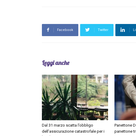
Facebook
Twitter
L
Leggi anche
Dal 31 marzo scatta l’obbligo
Panettone Day
dell’assicurazione catastrofale per i
panettone tr