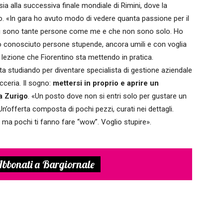
ia alla successiva finale mondiale di Rimini, dove la
io. «In gara ho avuto modo di vedere quanta passione per il
e ci sono tante persone come me e che non sono solo. Ho
 ho conosciuto persone stupende, ancora umili e con voglia
a lezione che Fiorentino sta mettendo in pratica.
ta studiando per diventare specialista di gestione aziendale
ceria. Il sogno:
mettersi in proprio e aprire un
 a Zurigo
. «Un posto dove non si entri solo per gustare un
n’offerta composta di pochi pezzi, curati nei dettagli.
ma pochi ti fanno fare “wow”. Voglio stupire».
bbonati a Bargiornale