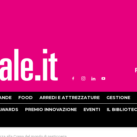
ANDE
FOOD
ARREDI E ATTREZZATURE
GESTIONE
AWARDS
PREMIO INNOVAZIONE
EVENTI
IL BIBLIOTE
enza alla Coppa del mondo di pasticceria