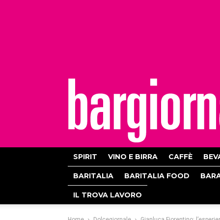
bargiornale
SPIRIT
VINO E BIRRA
CAFFÈ
BEV
BARITALIA
BARITALIA FOOD
BAR
IL TROVA LAVORO
Home
Dolcegiornale
Gianluca Fiorentino: l’esperi