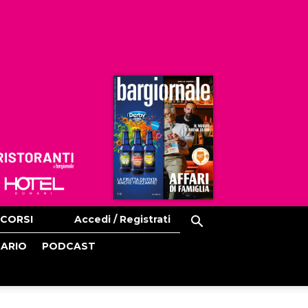
Ristoranti
Hoteldomani
CORSI
Accedi / Registrati
CARIO
PODCAST