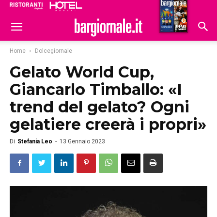
Ristoranti
Hoteldomani
Home
Dolcegiornale
Gelato World Cup,
Giancarlo Timballo: «I
trend del gelato? Ogni
gelatiere creerà i propri»
Di
Stefania Leo
-
13 Gennaio 2023