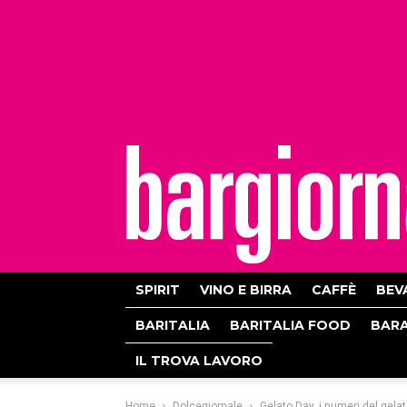
bargiornale
SPIRIT
VINO E BIRRA
CAFFÈ
BEV
BARITALIA
BARITALIA FOOD
BAR
IL TROVA LAVORO
Home
Dolcegiornale
Gelato Day, i numeri del gelat