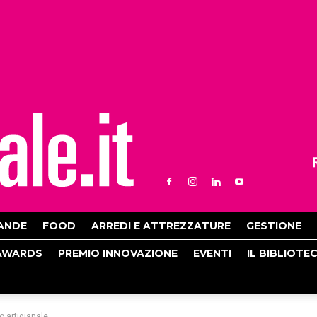
ANDE
FOOD
ARREDI E ATTREZZATURE
GESTIONE
AWARDS
PREMIO INNOVAZIONE
EVENTI
IL BIBLIOTE
o artigianale