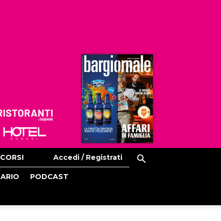
Ristoranti
Hoteldomani
CORSI
Accedi / Registrati
CARIO
PODCAST