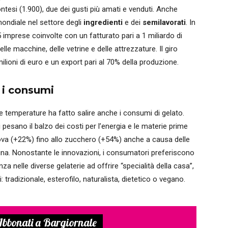
ntesi (1.900), due dei gusti più amati e venduti. Anche
mondiale nel settore degli
ingredienti
e dei
semilavorati
. In
 imprese coinvolte con un fatturato pari a 1 miliardo di
delle macchine, delle vetrine e delle attrezzature. Il giro
ilioni di euro e un export pari al 70% della produzione.
e i consumi
le temperature ha fatto salire anche i consumi di gelato.
i pesano il balzo dei costi per l’energia e le materie prime
 uova (+22%) fino allo zucchero (+54%) anche a causa delle
raina. Nonostante le innovazioni, i consumatori preferiscono
nza nelle diverse gelaterie ad offrire “specialità della casa”,
 tradizionale, esterofilo, naturalista, dietetico o vegano.
bbonati a Bargiornale