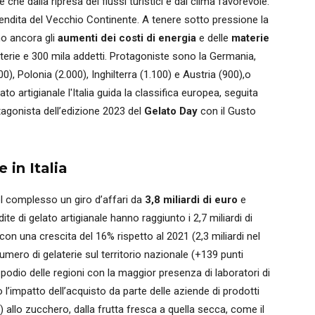
e che dalla ripresa dei flussi turistici e dal clima favorevole.
vendita del Vecchio Continente. A tenere sotto pressione la
no ancora gli
aumenti dei costi di energia
e delle
materie
laterie e 300 mila addetti. Protagoniste sono la Germania,
), Polonia (2.000), Inghilterra (1.100) e Austria (900),o
to artigianale l'Italia guida la classifica europea, seguita
tagonista dell’edizione 2023 del
Gelato Day
con il Gusto
 in Italia
nel complesso un giro d’affari da
3,8 miliardi di euro
e
dite di gelato artigianale hanno raggiunto i 2,7 miliardi di
 con una crescita del 16% rispetto al 2021 (2,3 miliardi nel
umero di gelaterie sul territorio nazionale (+139 punti
podio delle regioni con la maggior presenza di laboratori di
l’impatto dell’acquisto da parte delle aziende di prodotti
) allo zucchero, dalla frutta fresca a quella secca, come il