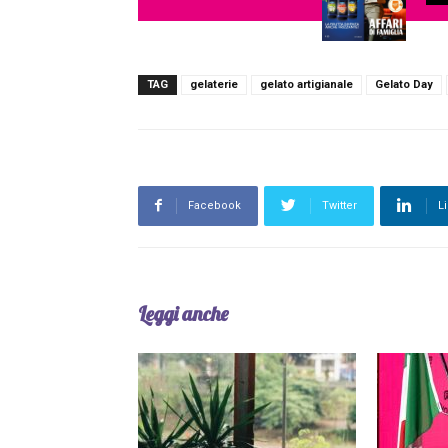
TAG
gelaterie
gelato artigianale
Gelato Day
Facebook
Twitter
L
Leggi anche