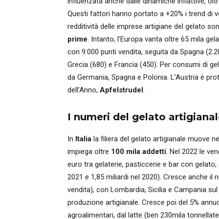
influenzata anche dalle dinamiche inflattive, oltr
Questi fattori hanno portato a +20% i trend di 
redditività delle imprese artigiane del gelato so
prime
. Intanto, l'Europa vanta oltre 65 mila ge
con 9.000 punti vendita, seguita da Spagna (2.200
Grecia (680) e Francia (450). Per consumi di gela
da Germania, Spagna e Polonia. L’Austria è pro
dell’Anno,
Apfelstrudel
.
I numeri del gelato artigianale
In
Italia
la filiera del gelato artigianale muove 
impiega oltre
100 mila addetti
. Nel 2022 le ven
euro tra gelaterie, pasticcerie e bar con gelato,
2021 e 1,85 miliardi nel 2020). Cresce anche il n
vendita), con Lombardia, Sicilia e Campania sul 
produzione artigianale. Cresce poi del 5% annuo 
agroalimentari, dal latte (ben 230mila tonnellate