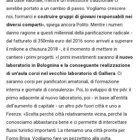
alla base valoriale, mentre un investitore tradizionale ci
avrebbe portato a un cambio di passo. Vogliamo crescere
noi, formarci e
costruire gruppi di giovani responsabili nei
diversi comparti
», spiega ancora Polito. Mentre i numeri
danno ragione a questi millennial della panificazione radicale -
dal fatturato di 350mila euro del 2016 sono arrivati a superare
il milione a chiusura 2018 -, è il momento di mettere in
cantiere i primi progetti. «I primi investimenti saranno
il nuovo
laboratorio in Bolognina e la conseguente realizzazione
di un'aula corsi nel vecchio laboratorio di Galliera
. Ci
saranno corsi per panificatori amatoriali, di formazione
interna e giornate di consulenza». Poi, lo sviluppo di tre pdv: il
primo adiacente al nuovo laboratorio, poi - in base all'entità
dell'aumento di capitale - un altro pdv fuori città e uno a
Firenze. «Scelta perché città relativamente vicina, perché la
conosciamo abbastanza bene e ci permette di intercettare
flussi turistici importanti. La riteniamo una città pronta per
Forno Brisa. Vogliamo fare un pezzettino alla volta,