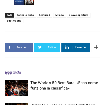
TAG
Fabrizio Galla
Featured
Milano
nuove aperture
pasticcerie
Facebook
Twitter
Linkedin
Leggi anche
The World’s 50 Best Bars: «Ecco come
funziona la classifica»