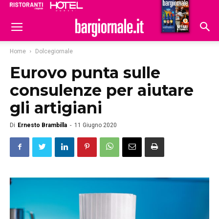
Ristoranti
Hoteldomani
Home
Dolcegiornale
Eurovo punta sulle
consulenze per aiutare
gli artigiani
Di
Ernesto Brambilla
-
11 Giugno 2020