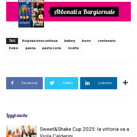
Abbonati a Bargiornale
TAG
#ispirazionecontinua
bakery
burro
centenario
Debic
panna
pasticcerie
ricette
Facebook
Twitter
Linkedin
Leggi anche
Sweet&Shake Cup 2025: la vittoria va a
Viola Calderini