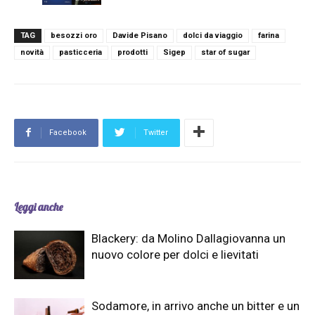
TAG
besozzi oro
Davide Pisano
dolci da viaggio
farina
novità
pasticceria
prodotti
Sigep
star of sugar
Facebook
Twitter
Leggi anche
Blackery: da Molino Dallagiovanna un
nuovo colore per dolci e lievitati
Sodamore, in arrivo anche un bitter e un