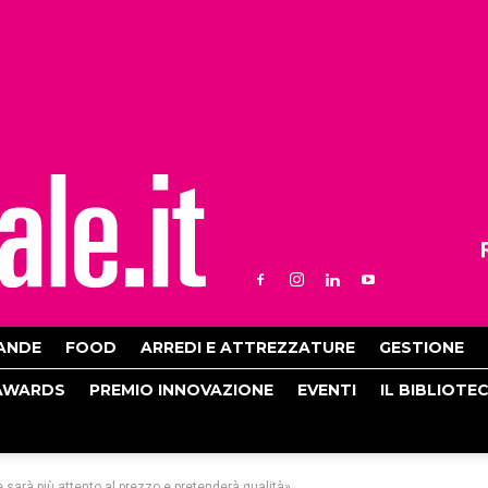
ANDE
FOOD
ARREDI E ATTREZZATURE
GESTIONE
AWARDS
PREMIO INNOVAZIONE
EVENTI
IL BIBLIOTE
 sarà più attento al prezzo e pretenderà qualità»