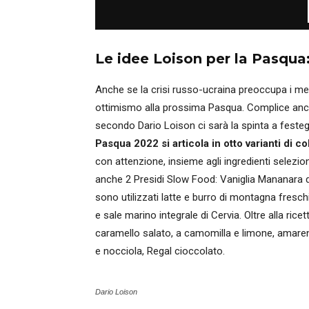
Le idee Loison per la Pasqua:
Anche se la crisi russo-ucraina preoccupa i me
ottimismo alla prossima Pasqua. Complice anche 
secondo Dario Loison ci sarà la spinta a festegg
Pasqua 2022 si articola in otto varianti di c
con attenzione, insieme agli ingredienti selezi
anche 2 Presidi Slow Food: Vaniglia Mananara d
sono utilizzati latte e burro di montagna freschi,
e sale marino integrale di Cervia. Oltre alla rice
caramello salato, a camomilla e limone, amarena
e nocciola, Regal cioccolato.
Dario Loison