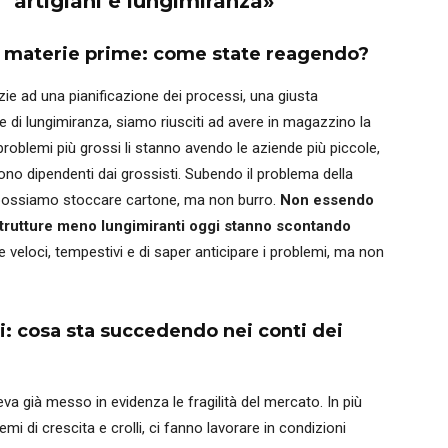
artigiani e lungimiranza»
i materie prime: come state reagendo?
razie ad una pianificazione dei processi, una giusta
 di lungimiranza, siamo riusciti ad avere in magazzino la
roblemi più grossi li stanno avendo le aziende più piccole,
ono dipendenti dai grossisti. Subendo il problema della
e possiamo stoccare cartone, ma non burro.
Non essendo
 strutture meno lungimiranti oggi stanno scontando
re veloci, tempestivi e di saper anticipare i problemi, ma non
ari: cosa sta succedendo nei conti dei
eva già messo in evidenza le fragilità del mercato. In più
i di crescita e crolli, ci fanno lavorare in condizioni