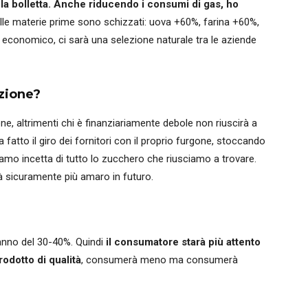
re la bolletta. Anche riducendo i consumi di gas, ho
delle materie prime sono schizzati: uova +60%, farina +60%,
llo economico, ci sarà una selezione naturale tra le aziende
zione?
, altrimenti chi è finanziariamente debole non riuscirà a
 fatto il giro dei fornitori con il proprio furgone, stoccando
iamo incetta di tutto lo zucchero che riusciamo a trovare.
rà sicuramente più amaro in futuro.
ranno del 30-40%. Quindi
il consumatore starà più attento
rodotto di qualità
, consumerà meno ma consumerà