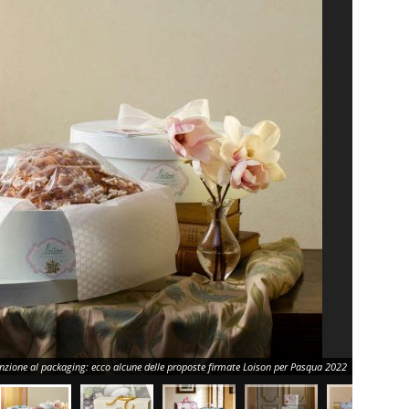
nzione al packaging: ecco alcune delle proposte firmate Loison per Pasqua 2022