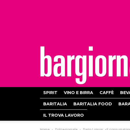
bargiornale
SPIRIT
VINO E BIRRA
CAFFÈ
BEV
BARITALIA
BARITALIA FOOD
BAR
IL TROVA LAVORO
Home
Dolcegiornale
Dario Loison: «Il consumatore