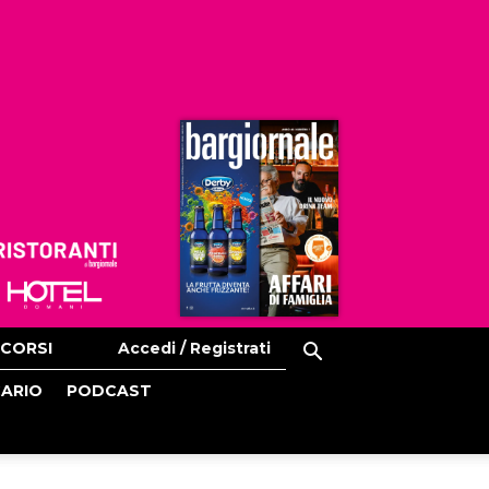
Ristoranti
Hoteldomani
CORSI
Accedi / Registrati
CARIO
PODCAST