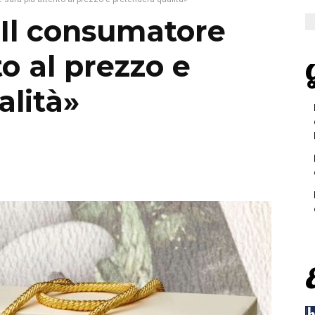
«Il consumatore
to al prezzo e
G
alità»