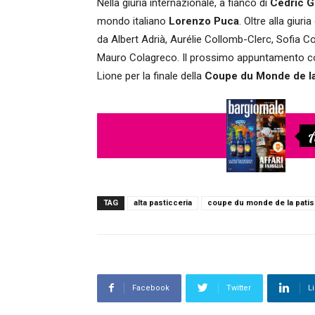
Nella giuria internazionale, a fianco di
Cédric G
mondo italiano
Lorenzo Puca
. Oltre alla giur
da Albert Adrià, Aurélie Collomb-Clerc, Sofia 
Mauro Colagreco. Il prossimo appuntamento con 
Lione per la finale della
Coupe du Monde de la
A
TAG
alta pasticceria
coupe du monde de la patis
Facebook
Twitter
L