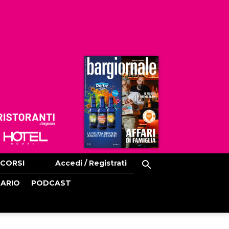
Ristoranti
Hoteldomani
CORSI
Accedi / Registrati
CARIO
PODCAST