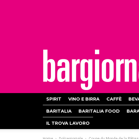
bargiornale
SPIRIT
VINO E BIRRA
CAFFÈ
BEV
BARITALIA
BARITALIA FOOD
BAR
IL TROVA LAVORO
Home
Dolcegiornale
Coupe du Monde de la Pâtisseri