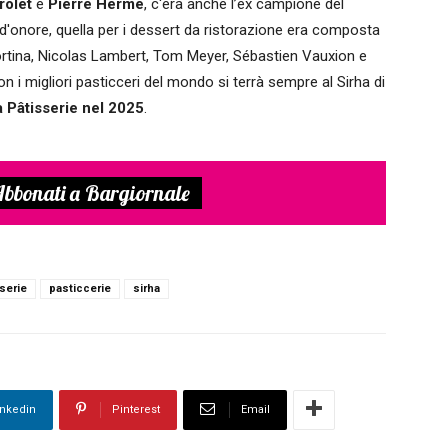
rolet
e
Pierre Hermé
, c'era anche l’ex campione del
ia d'onore, quella per i dessert da ristorazione era composta
Cortina, Nicolas Lambert, Tom Meyer, Sébastien Vauxion e
i migliori pasticceri del mondo si terrà sempre al Sirha di
 Pâtisserie nel 2025
.
bbonati a Bargiornale
serie
pasticcerie
sirha
inkedin
Pinterest
Email