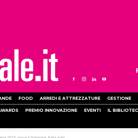
ANDE
FOOD
ARREDI E ATTREZZATURE
GESTIONE
AWARDS
PREMIO INNOVAZIONE
EVENTI
IL BIBLIOTE
e 2023: vince il Giappone, Italia solo...