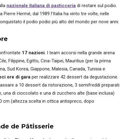
alla
nazionale italiana di pasticceria
di restare sul podio.
ierre Hermé, dal 1989 l’Italia ha vinto tre volte, nelle
a conquistato il podio podio più alto del mondo per nove anni.
ore
onfrontate
17 nazioni
. I team accorsi nella grande arena
Cile, Filippine, Egitto, Cina-Taipei, Mauritius (per la prima
na, Sud Korea, Giappone, Malesia, Canada, Tunisia e
eci ore di gara
per realizzare 42 dessert da degustazione.
 passare a 10 dessert da ristorazione, 3 semifreddi preparati
che, una di cioccolato e una di zucchero alte (base inclusa)
50 cm (altezza scelta in ottica antispreco, dopo
de de Pâtisserie