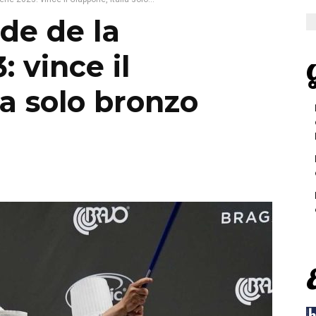
de de la
: vince il
G
ia solo bronzo