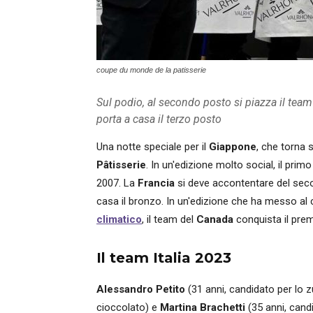
coupe du monde de la patisserie
Sul podio, al secondo posto si piazza il team 
porta a casa il terzo posto
Una notte speciale per il
Giappone
, che torna 
Pâtisserie
. In un'edizione molto social, il prim
2007. La
Francia
si deve accontentare del se
casa il bronzo. In un'edizione che ha messo al 
climatico
, il team del
Canada
conquista il premi
Il team Italia 2023
Alessandro Petito
(31 anni, candidato per lo 
cioccolato) e
Martina Brachetti
(35 anni, candi