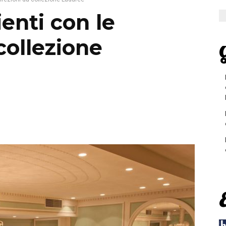
ienti con le
collezione
G