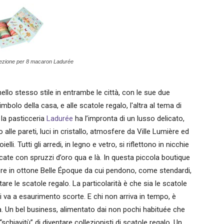
lezione per 8 macaron Ladurée
ello stesso stile in entrambe le città, con le sue due
mbolo della casa, e alle scatole regalo, l'altra al tema di
 la pasticceria
Ladurée
ha l’impronta di un lusso delicato,
lle pareti, luci in cristallo, atmosfere da Ville Lumière ed
i. Tutti gli arredi, in legno e vetro, si riflettono in nicchie
licate con spruzzi d’oro qua e là. In questa piccola boutique
iere in ottone Belle Époque da cui pendono, come stendardi,
ttare le scatole regalo. La particolarità è che sia le scatole
i va a esaurimento scorte. E chi non arriva in tempo, è
a. Un bel business, alimentato dai non pochi habituée che
hiavitù” di diventare collezionisti di scatole regalo. Un