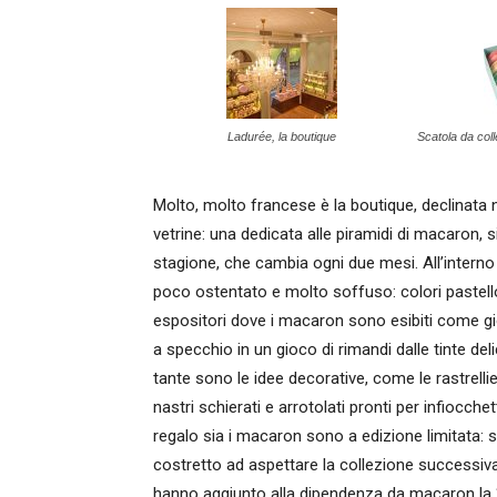
Ladurée, la boutique
Scatola da col
Molto, molto francese è la boutique, declinata n
vetrine: una dedicata alle piramidi di macaron, si
stagione, che cambia ogni due mesi. All’interno
poco ostentato e molto soffuso: colori pastello a
espositori dove i macaron sono esibiti come gioiell
a specchio in un gioco di rimandi dalle tinte de
tante sono le idee decorative, come le rastrell
nastri schierati e arrotolati pronti per infiocche
regalo sia i macaron sono a edizione limitata: s
costretto ad aspettare la collezione successiv
hanno aggiunto alla dipendenza da macaron la “sc