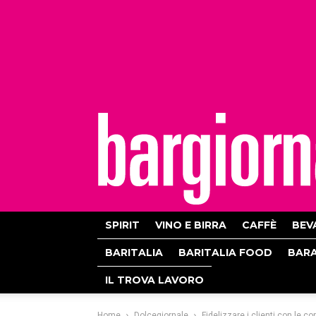
bargiornale
SPIRIT
VINO E BIRRA
CAFFÈ
BEV
BARITALIA
BARITALIA FOOD
BAR
IL TROVA LAVORO
Home
Dolcegiornale
Fidelizzare i clienti con le c