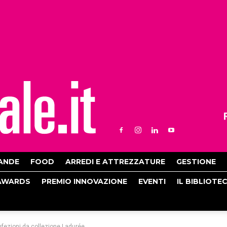
ANDE
FOOD
ARREDI E ATTREZZATURE
GESTIONE
AWARDS
PREMIO INNOVAZIONE
EVENTI
IL BIBLIOTE
onfezioni da collezione Ladurée