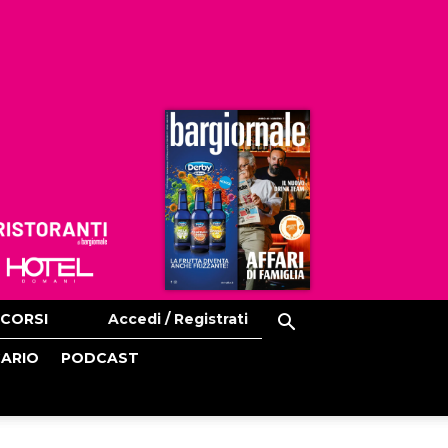
Ristoranti
Hoteldomani
CORSI
Accedi / Registrati
CARIO
PODCAST