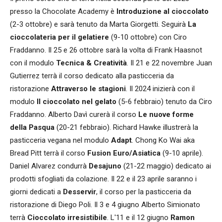
presso la Chocolate Academy è
Introduzione al cioccolato
(2-3 ottobre) e sarà tenuto da Marta Giorgetti. Seguirà
La
cioccolateria per il gelatiere
(9-10 ottobre) con Ciro
Fraddanno. Il 25 e 26 ottobre sarà la volta di Frank Haasnot
con il modulo
Tecnica & Creatività
. Il 21 e 22 novembre Juan
Gutierrez terrà il corso dedicato alla pasticceria da
ristorazione
Attraverso le stagioni
. Il 2024 inizierà con il
modulo
Il cioccolato nel gelato
(5-6 febbraio) tenuto da Ciro
Fraddanno. Alberto Davì curerà il corso
Le nuove forme
della Pasqua
(20-21 febbraio). Richard Hawke illustrerà la
pasticceria vegana nel modulo
Adapt
. Chong Ko Wai aka
Bread Pitt terrà il corso
Fusion Euro/Asiatica
(9-10 aprile).
Daniel Alvarez condurrà
Desajuno
(21-22 maggio) dedicato ai
prodotti sfogliati da colazione. Il 22 e il 23 aprile saranno i
giorni dedicati a
Desservir
, il corso per la pasticceria da
ristorazione di Diego Poli. Il 3 e 4 giugno Alberto Simionato
terrà
Cioccolato irresistibile
. L'11 e il 12 giugno
Ramon