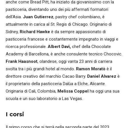
anche come Bread Pitt, ha iniziato da giovanissimo con la
pasticceria, diventando uno dei più affermati formatori
dell'Asia.
Juan Gutierrez
, pastry chef colombiano, è
attualmente in carica al St. Regis di Chicago. Originario di
Sidney,
Richard Hawke
è da sempre appassionato di
pasticceria francese e costantemente impegnato in viaggi e
ricerca professionale.
Albert Davì,
chef della Chocolate
Academy di Barcellona, è anche consulente tecnico Chocovic.
Frank Haasnoot
, olandese, oggi vanta 23 anni di carriera
svolta tra i più grandi hotel al mondo.
Ramon Moratò
è il
direttore creativo del marchio Cacao Barry.
Daniel Alvarez
è
il proprietario della pasticceria Dalùa a Elche, Alicante.
Originaria di Cali, Colombia,
Melissa Coppel
ha oggi una sua
scuola e un suo laboratorio a Las Vegas.
I corsi
Il primo corso che si terrà nella seconda parte del 2023