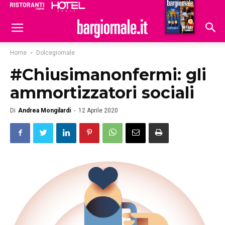
Ristoranti
Hoteldomani
Home
Dolcegiornale
#Chiusimanonfermi: gli
ammortizzatori sociali
Di
Andrea Mongilardi
-
12 Aprile 2020