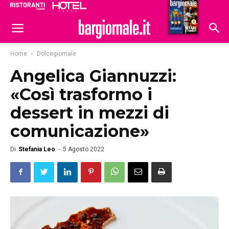
Ristoranti
Hoteldomani
Home
Dolcegiornale
Angelica Giannuzzi:
«Così trasformo i
dessert in mezzi di
comunicazione»
Di
Stefania Leo
-
5 Agosto 2022