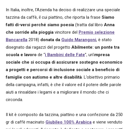
In Italia, inoltre, l’Azienda ha deciso di realizzare una speciale
tazzina da caffè, il cui piattino, che riporta la frase
Siamo
fatti di-versi perché siamo poesia
(tratta dal libro
Anna
che sorride alla pioggia
vincitore del
Premio selezione
Bancarella
2018)
donata da
Guido Marangoni
, è stato
disegnato dai ragazzi del progetto
Abilmente: un ponte tra
scuola e lavoro
de “
i Bambini delle Fate
”, un'i
mpresa
sociale che si occupa di assicurare sostegno economico
a progetti e percorsi di inclusione sociale a beneficio di
famiglie con autismo e altre disabilità
. L’obiettivo primario
della campagna, infatti, è che il valore ed il potere delle parole
aiuti a rinsaldare i legami e a migliorare il mondo che ci
circonda.
Il kit è composto da tazzina, piattino e una confezione da 250
gr di caffè macinato
Giubileo 100% Arabica
e viene venduto