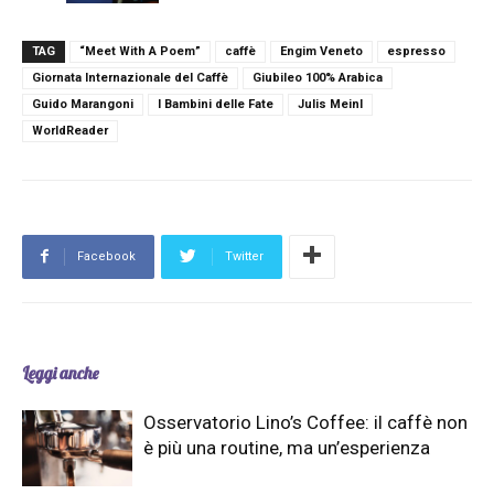
TAG
“Meet With A Poem”
caffè
Engim Veneto
espresso
Giornata Internazionale del Caffè
Giubileo 100% Arabica
Guido Marangoni
I Bambini delle Fate
Julis Meinl
WorldReader
Facebook
Twitter
Leggi anche
Osservatorio Lino’s Coffee: il caffè non
è più una routine, ma un’esperienza