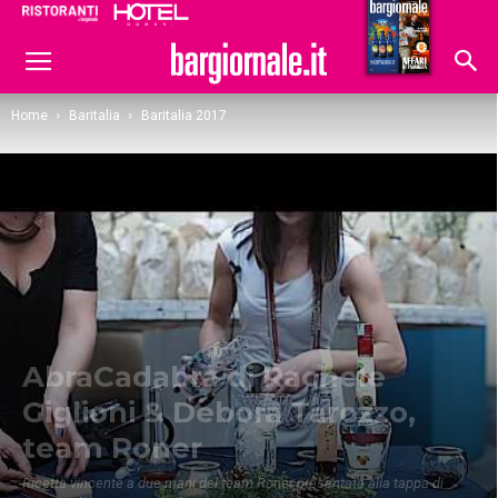
Ristoranti
Hoteldomani
Home
Baritalia
Baritalia 2017
AbraCadabra di Rachele
Giglioni & Debora Tarozzo,
team Roner
Ricetta vincente a due mani del team Roner presentata alla tappa di