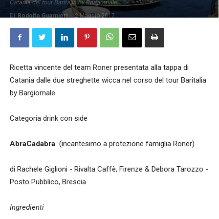
Catania del tour Baritalia by Bargiornale
Di
Rodolfo Guarnieri
-
2 Maggio 2017
Ricetta vincente del team Roner presentata alla tappa di
Catania dalle due streghette wicca nel corso del tour Baritalia
by Bargiornale
Categoria drink con side
AbraCadabra
(incantesimo a protezione famiglia Roner)
di Rachele Giglioni - Rivalta Caffè, Firenze & Debora Tarozzo -
Posto Pubblico, Brescia
Ingredienti