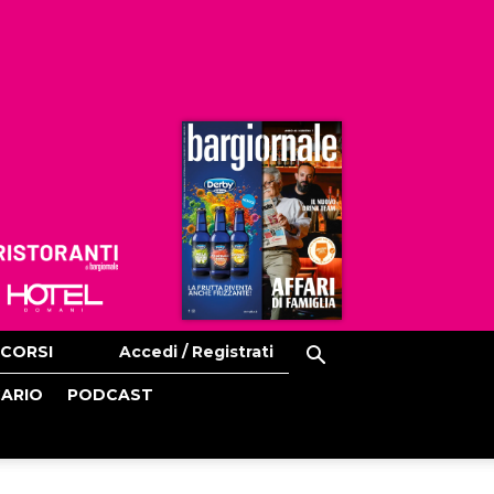
Ristoranti
Hoteldomani
CORSI
Accedi / Registrati
CARIO
PODCAST