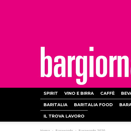
bargiornale
SPIRIT
VINO E BIRRA
CAFFÈ
BEV
BARITALIA
BARITALIA FOOD
BAR
IL TROVA LAVORO