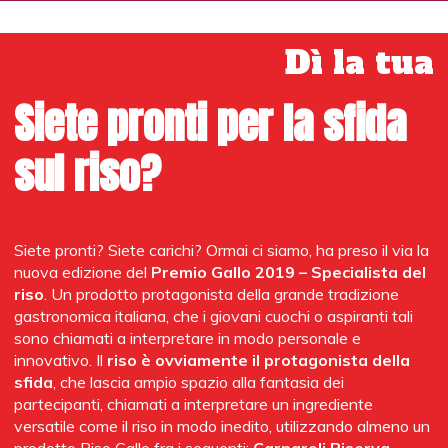
muovono Boschetto e Moroni è un bancone di marmo nero
a specchio, che esalta il lavoro del mixologist grazie alla
Dì la tua
retroilluminazione progettata per rendere il bartender il
protagonista assoluto della scena.
Siete pronti per la sfida
Sake particolari e asian food
sul riso?
In drink list, una decina di signature dagli echi giapponesi, in
cui l’elemento orientale è spesso caratterizzato da
etichette giapponesi non comuni, come particolari sake e
shochu. Si gioca molto sul filone del food pairing e del cibo
Siete pronti? Siete carichi? Ormai ci siamo, ha preso il via la
liquido, tanto che i drink vengono serviti con uno snack dal
nuova edizione del
Premio Gallo 2019 – Specialista del
sapore orientale. Inoltre c’è un menù di distillati con oltre
riso
. Un prodotto protagonista della grande tradizione
200 etichette fra premium e superiori.
Per quanto
gastronomica italiana, che i giovani cuochi o aspiranti tali
riguarda la zona ristorante, coordinata dal
sono chiamati a interpretare in modo personale e
restaurant manager Paolo Carrara, basta scendere
innovativo. Il
riso è ovviamente il protagonista della
al livello inferiore del locale per entrare nel regno
sfida
, che lascia ampio spazio alla fantasia dei
asian gourmet di Magnoli e Mascolo.
I menù
partecipanti, chiamati a interpretare un ingrediente
degustazione saranno da 50 e 70 euro. In alternativa, per
versatile come il riso in modo inedito, utilizzando almeno un
chi sceglie un’esperienza giapponese a tutto tondo, basta
prodotto Riso Gallo fra i seguenti:
Carnaroli Riserva,