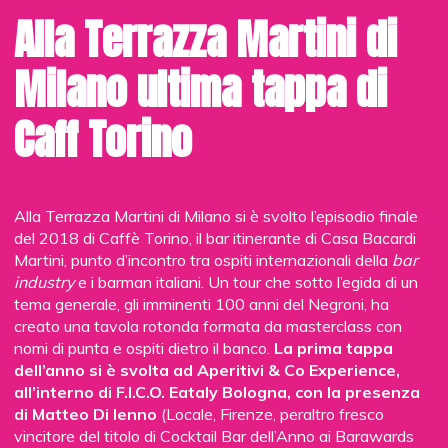
Drink e foodservice
Alla Terrazza Martini di
Per la categoria bibite si è distinto Frapshake,
Milano ultima tappa di
innovativa linea di bevande fredde targata
Natfood
. A
ritirare il premio Alessandra Caletti, responsabile marketing
di Natfood con il bartender Charles Flamminio. Per la
Caff Torino
categoria caffè e bevande calde, la palma della vittoria è
andata a Mermaid Latte di
Foodness
: bevanda “rosa” a
base di estratti funzionali. A ritirare il premio Sabrina
Negrini, responsabile controllo qualità dell’azienda emiliana.
Alla Terrazza Martini di Milano si è svolto l’episodio finale
Unico Gelato Espresso
si è guadagnato la vetta della
del 2018 di Caffè Torino, il bar itinerante di Casa Bacardi
categoria foodservice dolce. A ritirare il premio Fabrizio
Martini, punto d’incontro tra ospiti internazionali della
bar
Maroni e Francesco Reali. Mentre per la categoria
industry
e i barman italiani. Un tour che sotto l’egida di un
foodservice salato, si è imposto Il Grissino 1936 di
San
tema generale, gli imminenti 100 anni del Negroni, ha
Carlo
. A ritirare il premio il brand manager Marco
creato una tavola rotonda formata da masterclass con
Mangiarotti.
nomi di punta e ospiti dietro il banco.
La prima tappa
dell’anno si è svolta ad Aperitivi & Co Experience,
Arredi, attrezzature e tecnologie
all’interno di F.I.C.O. Eataly Bologna, con la presenza
di Matteo Di Ienno
(Locale, Firenze, peraltro fresco
Nella categoria attrezzature e tecnologie, ha vinto il Combi
vincitore del titolo di Cocktail Bar dell’Anno ai Barawards