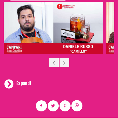
squadra guidata da Edoardo Nono, per l’occasione in
elegante giacca bianca, è stata impegnata fino a
tarda serata a mescolare classici e signature drink
per un after party al gusto Dolce Vita
sul tetto di una
Milano con le luci come sempre accese. S.N. (ha collaborato
Giuseppe Caterino).
Espandi
Insieme alla ricetta, i numerosissimi partecipanti hanno
dovuto inviare una breve descrizione della rispettiva
proposta, chiarendo le suggestioni a cui si sono voluti
ispirare. Dopo un’accurata preselezione web, i 420 barman
selezionati si sono esibiti, tra il 26 novembre e il 5