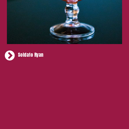
Soldato Ryan
Ingredienti
40 ml Michters rye whisky
20 ml Bitter del Professore
15 ml aperitivo rosato
15 ml infuso di camomilla e frutti rossi
10 ml sherbet di agrumi
7,5 ml lime fresco
Preparazione
Shake & Double Strain