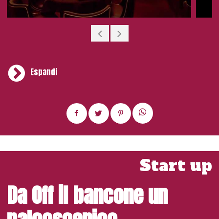
Campiglio di Portaluppi, così come i montanti che reggono
le mensole rievocano la Torre Velasca di BBPR. Per le
sedute invece è stato scelto Gio Ponti (foto courtesy
Peck). C.B.
Espandi
Tutto questo è
My Martini
, il cui spazio attiguo è occupato
dal già consolidato Sharivari, aperto sempre
dall’imprenditore Fabrizio Martiradonna, titolare di entrambi
i locali. E se lo Sharivari è aperto dalla mattina presto per le
colazioni, a notte inoltrata per la discoteca, My Martini è
operativo dall’ora dell’aperitivo all’after dinner nella zona
lounge bar,
passando per il momento principale, la
Start up
cena gourmet, con prezzi fra i 40 e i 60 euro e un
concept basato su ottime materie prime e metodi di
Da Off il bancone un
cottura innovativi, per dar vita a una cucina con alcuni
piatti d’ispirazione fusion.
Tra i primi spicca, ad esempio,
la Tartare di ricciola mediterranea con guacamole e lamponi
e, tra i secondi, il Tonno panato con blend di sesamo