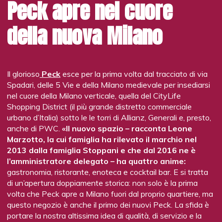
Peck apre nel cuore
stagione arriverà e anche i menu cambieranno. Parliamo
di menu al plurale perché anche la lista dei cocktail è varia e
della nuova Milano
mutevole. Daniele “Dana” Molaro, bar manager con il capo
barman Marco Serio e Andrea Daprà, presentano 14
signature della casa giocati su basi alcoliche differenti.
Spazio a buoni mezcal, Tequila, Calvados, gin, vodka e
bourbon per la costruzione di drink eccellenti, semplici e mai
Il glorioso
Peck
esce per la prima volta dal tracciato di via
banali. Sotto ve ne riportiamo alcuni esempi.
Spadari, delle 5 Vie e della Milano medievale per insediarsi
nel cuore della Milano verticale, quella del CityLife
Shopping District (il più grande distretto commerciale
Il pregio di una super atmosfera
urbano d’Italia) sotto le le torri di Allianz, Generali e, presto,
anche di PWC.
«Il nuovo spazio – racconta Leone
Il resto del Prima lo fa l’atmosfera. Complice un progetto
Marzotto, la cui famiglia ha rilevato il marchio nel
architettonico, curato da Michael David, che ha saputo
2013 dalla famiglia Stoppani e che dal 2016 ne è
creare ambientazioni diverse, ma contigue nella loro
l’amministratore delegato – ha quattro anime:
eleganza. A cominciare dalla cucina e proseguendo con i
gastronomia, ristorante, enoteca e cocktail bar. E si tratta
materiali di pregio utilizzati: legno, marmo, rame e pietra che
di un’apertura doppiamente storica: non solo è la prima
prendono ispirazione da un arredamento passato, ma
volta che Peck apre a Milano fuori dal proprio quartiere, ma
rivisitato in chiave contemporanea, un mix & match
questo negozio è anche il primo dei nuovi Peck. La sfida è
selezionato con cura, a partire dai dettagli. I mosaici a
portare la nostra altissima idea di qualità, di servizio e la
pavimento e sugli archi ricordano le storiche abitazioni