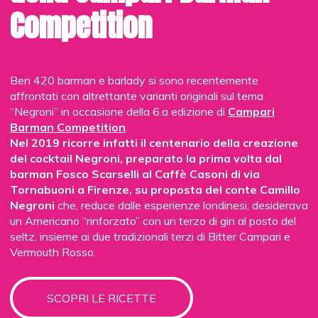
Bakoulis ha portato da Atene uno spaccato del suo
Competition
Clumsies (settimo posto nei World’s 50 Best Bars 2018) e
deliziato la platea con alcune eccellenti rivisitazioni del
Negroni, mentre Stefano Nincevich, responsabile iniziative
speciali di Bargiornale, ha raccontato “come si è arrivati a
Ben 420 barman e barlady si sono recentemente
tutto questo”: una passeggiata tra le strade della
Milano
affrontati con altrettante varianti originali sul tema
da bere
, le mode, i drink, gli aperitivi e il loro significato
“Negroni” in occasione della 6.a edizione di
Campari
sociale dagli anni ’80 all’odierna
golden age
, con il piglio
Barman Competition
.
divertito del testimone oculare.
Nel 2019 ricorre infatti il centenario della creazione
del cocktail Negroni, preparato la prima volta dal
Finale con il gran cerimoniere Mauro
barman Fosco Scarselli al Caffè Casoni di via
Lotti
Tornabuoni a Firenze, su proposta del conte Camillo
Negroni
che, reduce dalle esperienze londinesi, desiderava
Chiusura in bellezza con il gran cerimoniere Mauro Lotti
un Americano “rinforzato” con un terzo di gin al posto del
che, con gustosissimi aneddoti in prima persona sul Negroni
seltz, insieme ai due tradizionali terzi di Bitter Campari e
nella Firenze del dopoguerra e sui suoi anni al Grand Hotel
Vermouth Rosso.
di Roma, ha anche confessato una bonaria idiosincrasia per
il drink del Conte. Conclusasi la parte per la mente, si è
indugiato su un aspetto decisamente più ludico, con ospite,
SCOPRI LE RICETTE
dietro il bar, tutto il team di Rita & Cocktails. L
a super