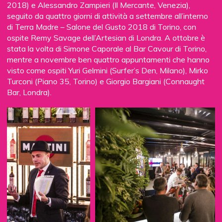
Wave Smart di
Techfood
: forno multiuso e multifunzione
2018) e Alessandro Zampieri (Il Mercante, Venezia),
per cuocere e riscaldare alimenti. A ritirare il premio,
seguito da quattro giorni di attività a settembre all’interno
Gabriele Iori, responsabile marketing e comunicazione di
di Terra Madre – Salone del Gusto 2018 di Torino, con
Techfood. Infine, per la categoria strumenti di servizio e
ospite Remy Savage dell’Artesian di Londra. A ottobre è
arredi ha guadagnato la prima posizione il Secchiello
stata la volta di Simone Caporale al Bar Cavour di Torino,
Timber di
Italesse
. A ritirare il premio Massimo Barducci,
mentre a novembre ben quattro appuntamenti che hanno
amministratore delegato di Italesse. C.B.
visto come ospiti Yuri Gelmini (Surfer’s Den, Milano), Mirko
Turconi (Piano 35, Torino) e Giorgio Bargiani (Connaught
Bar, Londra).