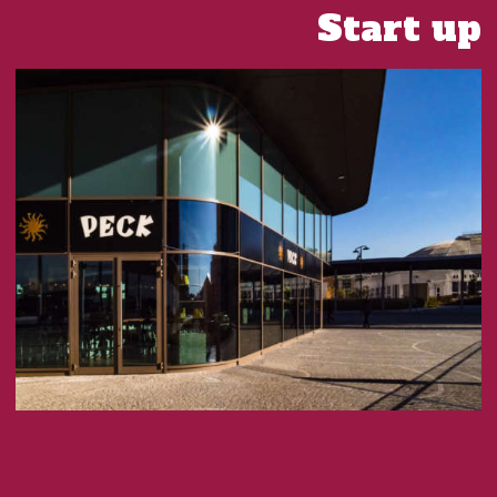
Start up
“Chi va piano non è di Milano”, ha aperto uno spazio
multifunzionale intitolato al culto del comfort food (e
del comfort drink)
, al piacere della tavola, senza limiti di
tempo e all’ozio massimo. Rudy Corpetti e Gianluca Proietti,
i giovani autori di questo visionario progetto, si sono fatti
portabandiera del piacere della tavola come espressione di
emozioni forti legate ai sapori e profumi del nostro passato.
«L’essenza di
Prima Comfort Food & Bar
è un concetto
di cucina semplice, che poggia le proprie basi sulla volontà
di far emergere attraverso il cibo, profumi e sapori rimasti
sospesi nel tempo di prima». Tra le specialità dello chef
Stefano Crea, proposte a rotazione stagionale, c’è un
punto fermo. Parliamo della Pinsa, interpretazione di una
ricetta dei tempi dell’Antica Roma, che qui a bordo Navigli è
leggera e croccante, fatta con la selezione di farina di
frumento, riso e soia, con alta idratazione e lunga
lievitazione con lievito madre. Attualmente nel menu
specialità come Terrina di zucca, scarola e taleggio;
Acquadelle fritte, limone e zenzero; Tonno, fichi, burrata,
cipolla caramellata e chips di pane…Domani chissà. Un’altra