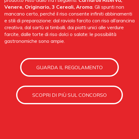
sedersi al bancone del piano di sotto e osservare il sushi-
Venere, Originario, 3 Cereali, Aroma
. Gli spunti non
man in azione (per le foto dell’articolo si ringrazia
mancano certo, perché il riso consente infiniti abbinamenti
l’architetto Antonino Cardillo – © Antonino Cardillo
e stili di preparazione: dal raviolo farcito con riso all’arancina
architetto). A.T.
creativa, dal sartù ai timballi, dai piatti unici alle verdure
farcite, dalle torte di riso dolci o salate: le possibilità
gastronomiche sono ampie.
GUARDA IL REGOLAMENTO
SCOPRI DI PIÙ SUL CONCORSO