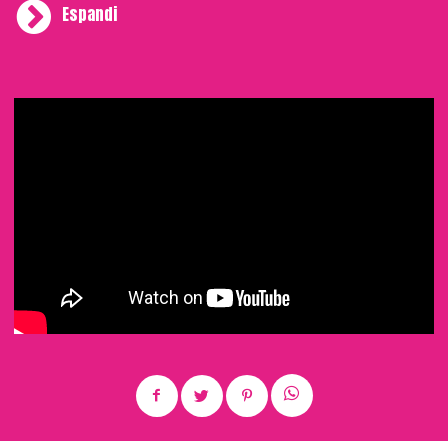
Espandi
La serata ha alternato momenti di intrattenimento con il
contributo di un trio artistico d’eccezione formato dalla
violinista Elena Cirillo, dalla dj Valentina Sartorio e
dall’arpista Silvia Minardi a momenti di partecipazione
durante le numerose premiazioni dei Barawards che hanno
visto più di una cinquantina di professionisti dell’ospitalità
italiana calcare il palco dell’Unicredit Pavilion per ritirare i
loro riconoscimenti.
Molti i volti noti presenti ai
Barawards come i bartender Flavio Angiolillo, Filippo
Sisti e Mario Farulla, gli chef Giancarlo Perbellini, Vito
Mollica, Eugenio Boer e Lara Pasquarelli, i maestri
pasticceri Alessandro Servida, Andrea Besuschio,
Marco Pedron, Davide Comaschi e Federica Russo.
Super ospiti in platea
Tra i super ospiti in platea il campione Bruno Vanzan, il
maestro del bartending italiano Dario Comini,