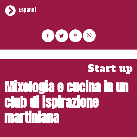
Espandi
È, dunque, probabile che presto vedremo l’apertura in città
di nuove gastronomie fregiate con lo storico marchio
fondato nel 1883. Intanto, il “prototipo” di Peck CityLife si
presenta, dunque, ricco di occasioni di consumo: dal
“mangiare in gastronomia” – i clienti potranno gustare i cibi
seduti al bancone – al nuovo ristorante (50 coperti) aperto
a pranzo e a cena con menu differenti.
Le proposte
Start up
variano moltissimo e, ovviamente, non mancano i
must di Peck come l’insalata russa, il paté, il vitello
Mixologia e cucina in un
tonnato, lo storione insieme ai classici della
tradizione milanese come il risotto giallo con
ossobuco e la cotoletta.
club di ispirazione
Un cocktail bar dalle grandi ambizioni
martiniana
L’enoteca in comunicazione “fluida” con le altre aree del
locale, mette in scena una collezione di vini e distillati
disposti teatralmente su un’importante parete che espone