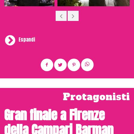
Espandi
L’ultima tappa di Caffè Torino per quest’anno non poteva
avere luogo in una location più iconica:
Terrazza Martini
ha aperto le porte del quindicesimo piano ai professionisti
del settore accorsi in un lunedì dicembrino freddo e
frizzante quanto un buon Americano: il giusto.
L’incontro
di Milano chiude la kermesse per il 2018 apponendo
un sigillo su di un concept dal bilancio positivo, come
Protagonisti
confermano Roberta Mariani e Nicola Piazza,
rispettivamente global ed Italian brand ambassador
Gran finale a Firenze
Martini,
presenti a supervisionare e supportare le attività
della giornata. La tappa meneghina ha visto avvicendarsi
ospiti di diversa estrazione professionale, ma accomunati
della Campari Barman
dalla militanza sotto la bandiera del buon bere: Nikos