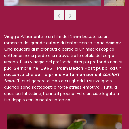
classificato, mentre al terzo andrà in premio un kit
bartender personalizzato. R.G.
Viaggio Allucinante è un film del 1966 basato su un
romanzo del grande autore di fantascienza Isaac Asimov.
Una squadra di micronauti a bordo di un miscroscopico
sottomarino, si perde e si ritrova tra le cellule del corpo
umano. È un viaggio nel profondo, direi più profondo non si
può.
Sempre nel 1966 il Palm Beach Post pubblica un
racconto che per la prima volta menziona il
comfort
food.
“
È quel genere di cibo a cui gli adulti si rivolgono
quando sono sottoposti a forte stress emotivo”. Tutti, a
qualsiasi latitudine, hanno il proprio. Ed è un cibo legato a
filo doppio con la nostra infanzia.