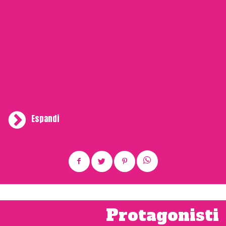
Espandi
In quella dei superalcolici ha trionfato Jefferson Amaro
Importante del
Vecchio Magazzino Doganale
. A ritirare il
premio Ivano Trombino e Domenico Dragone. MeMento,
base versatile per la preparazione di drink, si è invece
classificato al primo posto nella categoria dei preparati per
cocktail. A ritirare il premio, l’ideatore e ceo di
MeMento
Eugenio Muraro insieme al bartender Andrea Montagnana.
Protagonisti