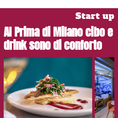
dicembre, in gruppi di trenta suddivisi in 14 tappe nelle città
di Milano, Imola, Roma, Bari e Catania.
Start up
Campari Barman of the Year
Al Prima di Milano cibo e
A Firenze il 14 gennaio i nove semifinalisti dovranno, oltre
drink sono di conforto
che realizzare tre esemplari della rispettiva ricetta,
superare un test teorico-degustativo sul mondo Campari.
La somma dei punteggi delle due prove aprirà le
porte a 3 barman che si affronteranno il giorno
successivo, sempre a Firenze, per aggiudicarsi il
titolo di Campari Barman of the Year
. Assistiti da un
tutor, inoltre, dovranno effettuare una prova di
miscelazione su di un tema a sorpresa. Al vincitore sarà
aggiudicato un Master di specializzazione Campari
Experience presso la Campari Academy, oltre a
partecipare al Guest Bartending Programme, tour
itinerante in locali e a eventi in Italia e all’estero, e a
sessioni di training per educational Campari. L’iscrizione al
percorso formativo Bar Master è riservato al secondo