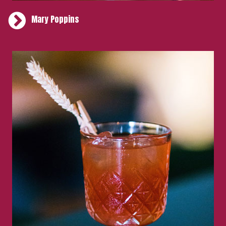
Mary Poppins
Ingredienti
40 ml di vodka al basilico
60 ml acqua di pomodoro
15 ml limone fresco
15 ml salsa Worcestershire
Salsa Piccante 3 dash sriracha
Sale di sedano qb
Pepe qb
Presentazione
Throwing