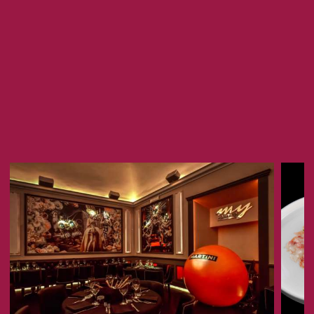
rivisitazione del Boulevardier a base di whisky giapponese
Taketsuru, essenza di legno d’acero, Campari, zafferano,
Barolo Chinato e Sangue Morlacco, o lo
Spadaiquiri,
gioco
di parole tra Daiquiri e Via Spadari dove sorge il il negozio
Peck sin dal 1883, a base di rum agricole, Dom
Benedictine, limone e zafferano. Sarà una bella sfida in
quanto a differenza delle altre aree, quella del cocktail
bar è una proposta assolutamente inedita per Peck, ma
abbiamo numerose iniziative in programma per diventare
presto un polo d’attrazione per tutto il quartiere di CityLife».
Design elegante ed essenziale
Il progetto è stato affidato allo Studio
Vudafieri-Saverino
Partners
che per il design degli interni ha reso omaggio
alla Milano del dopoguerra, della ricostruzione, del miracolo
economico, della grande operosità e progettualità
meneghina: il pavimento richiama la pietra milanese storica,
il ceppo di Gré delle cave del Lago d’Iseo. Il controsoffitto
del ristorante, a losanghe di legno, cita Villa Necchi