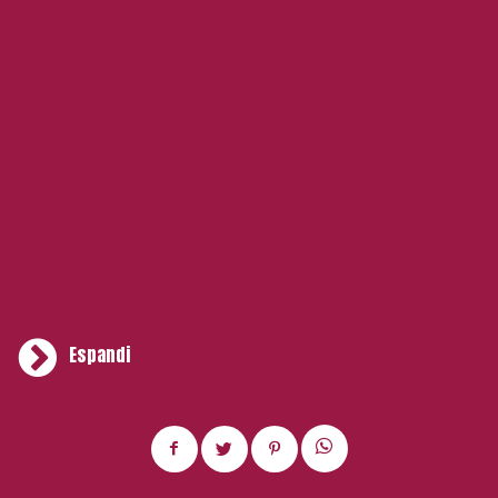
Espandi
Appena entrati, lo sguardo non può che posarsi sul
bancone del bar, che domina il piano terra, dalle luci
volutamente soffuse e un’atmosfera da lounge bar. Circa
25 i posti a sedere più una decina al banco: uno schema
che si ripete anche nella zona ristorante. Il palco su cui si