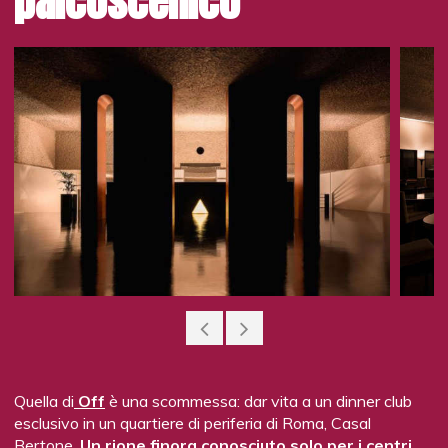
palcoscenico
tostato, carciofi alla romana e salsa teriyaki. Tra i dessert,
non potevano poi mancare dolci griffati come il TiraMysù
con Vermouth Martini o il Tortino mon cheri con Dry Martini
e amarena.
Atmosfera barocca e foto di David La Chapelle
Sul lato beverage spiccano sia una carta dei vini
importante, con un focus sugli champagne, che una
selezione di cocktail e distillati non ordinari, scelti fra
prodotti internazionali di nicchia. Una cinquantina i coperti,
distribuiti fra le due eleganti sale dall’aspetto glamour, sulle
cui pareti spiccano quadri realizzati da fotografie di David
La Chapelle, noto per la sua attività nel campo della moda
e in pubblicità, in cui si mescolano visioni oniriche e
atmosfere barocche (foto di Matteo Bizzarri per Ciak si
cucina). A.T.
Quella di
Off
è una scommessa: dar vita a un dinner club
esclusivo in un quartiere di periferia di Roma, Casal
Bertone.
Un rione finora conosciuto solo per i centri