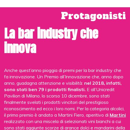
l’organizzatore di eventi Danilo Bellucci e il “gustosofo”
Michele Di Carlo. Qualificata e nutrita anche la presenza di
Protagonisti
esponenti del mondo del caffè come Andrea Antonelli,
Fabio Dotti ed Elisa Urdich. Tra i protagonisti più applauditi
anche i rappresentanti di note aziende della nostra bar
La bar industry che
industry che si sono classificate ai primi tre posti delle nove
categorie previste dal Premio Innovazione dell’Anno.
innova
Evento nell’evento, la celebrazione dei primi quarant’anni di
vita di Bargiornale con il taglio simbolico da parte di Ivo
Nardella, editore della testata, di una torta con quaranta
candeline. A chiudere in bellezza la serata, allo scoccare
Anche quest’anno pioggia di premi per la bar industry che
della mezzanotte, i 12 professionisti bartender del nostro
fa innovazione. Un Premio all’Innovazione che, anno dopo
Drink Team al completo che hanno dato appuntamento ai
anno, guadagna attenzione e visibilità:
nel 2018, infatti,
Barawards 2019. C.B.
sono stati ben 79 i prodotti finalisti.
E all’Unicredit
Pavilion di Milano, lo scorso 10 dicembre, sono stati
finalmente svelati i prodotti vincitori del prestigioso
riconoscimento ed ecco i loro nomi. Per la categoria alcolici,
il primo premio è andato a Martini Fiero, aperitivo di
Martini
realizzato con una miscela di selezionati vini bianchi a cui
sono stati aggiunte scorze di arance dolci e mandarini della