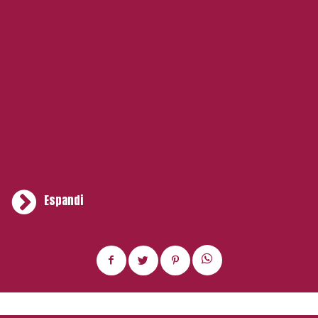
Espandi
È un nutrimento che calma i nervi, ci concede una sosta
mentre siamo in corsa e ci riallinea con i pianeti come
avrebbero cantato gli idoli hippy Fifth Dimension, qualche
anno dopo, durante la Summer of Love. Ora, con un salto
spazio-temporale degno della Space Age, atterriamo ai
giorni nostri.
E precisamente sul Naviglio Grande a
Milano dove, in barba a Il Milanese Imbruttito e al suo