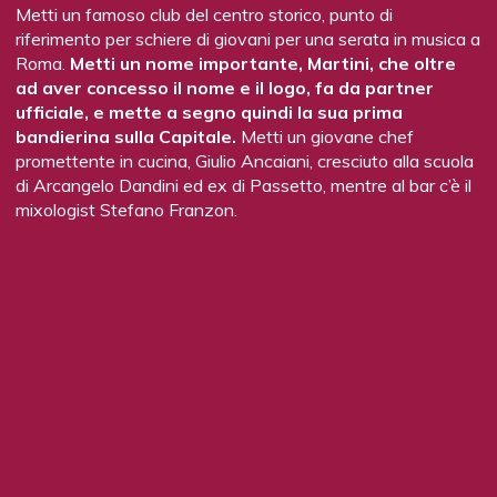
Metti un famoso club del centro storico, punto di
una selezione di 150 etichette, italiane e francesi.
riferimento per schiere di giovani per una serata in musica a
Appassionati e curiosi potranno farsi consigliare dai due
Roma.
Metti un nome importante, Martini, che oltre
sommelier della casa sia per la mescita sul luogo, sia per
ad aver concesso il nome e il logo, fa da partner
l’acquisto di bottiglie da asporto. Lo spazio sarà anche
ufficiale, e mette a segno quindi la sua prima
teatro di incontri dove poter conoscere i produttori di
bandierina sulla Capitale.
Metti un giovane chef
alcune etichette pregiate e degustare annate importanti
promettente in cucina, Giulio Ancaiani, cresciuto alla scuola
delle migliori cantine. Infine, forse la novità più eclatante del
di Arcangelo Dandini ed ex di Passetto, mentre al bar c’è il
nuovo Peck: un vero e proprio cocktail bar con tanto di
mixologist Stefano Franzon.
bottigliera (circa 150 etichette), drink list (11 signature
cocktail, vini al calice e una ricca selezione di distillati) e uno
staff dedicato capitanato da Riccardo Brotto (prezzo
consumazione minimo aperitivo 12 euro).
Quest’ultimo vanta un corposo curriculum di esperienze
soprattutto all’estero (5 anni a Londra lavorando
al Cahoots, alSushi Samba e al Crazy Bear e in Australia al
Bolt Hole) e in Italia (al Pinch di Milano) e divide il banco
con due aiuti barman, Lorenzo Burrone e Basma Najmi.
«Abbiamo messo a punto dei cocktail che riflettono la
storicità di Peck ma anche la sua contemporaneità –
sottolinea Brotto – come, ad esempio,
Il Dandi
,