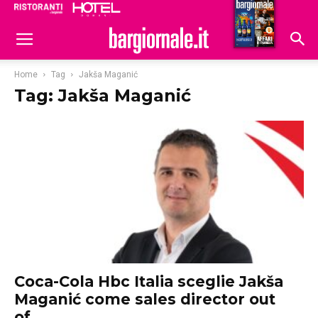
Ristoranti
Hoteldomani
Home
Tag
Jakša Maganić
Tag: Jakša Maganić
Coca-Cola Hbc Italia sceglie Jakša
Maganić come sales director out
of...